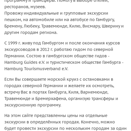
программу и трансферы. Помогу в выборе отелей,
ресторанов, музеев.
Провожу индивидуальные и групповые экскурсии
пешком, на автомобиле или на автобусе по Гамбургу,
Бремену, Любеку, Травемюнде, Килю, Висмару, Шверину и
другим городам региона.
С 1999 г. живу под Гамбургом и после окончания курсов
экскурсоводов в 2012 г. работаю гидом по северной
Германии. Состою в гамбургском обществе гидов -
Hamburg Guides e.V. и туристическом обществе Гамбурга -
Hamburg Tourismusverband e.V.
Если Вы совершаете морской круиз с остановками в
городах северной Германии и желаете их осмотреть,
встречу Вас в портах Гамбурга, Киля, Варнемюнде,
Травемюнде и Бремерхафена, организую трансферы и
экскурсионную программу.
На этом сайте представленны цены на отдельные
экскурсии в определённых городах. Конечно, можно
будет провести экскурсии по нескольким городам за один