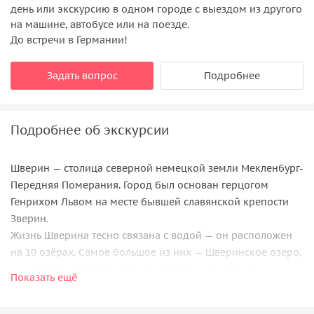
день или экскурсию в одном городе с выездом из другого
на машине, автобусе или на поезде.
До встречи в Германии!
Задать вопрос
Подробнее
Подробнее об экскурсии
Шверин — столица северной немецкой земли Мекленбург-
Передняя Померания. Город был основан герцогом
Генрихом Львом на месте бывшей славянской крепости
Зверин.
Жизнь Шверина тесно связана с водой — он расположен
на 10 озёрах. Самое большое из них — Шверинское озеро,
но котором лежит знаменитый Шверинский замок —
Показать ещё
бывшая резиденция Мекленбургских герцогов.
Во время пешеходной экскурсии по городу мы посетим