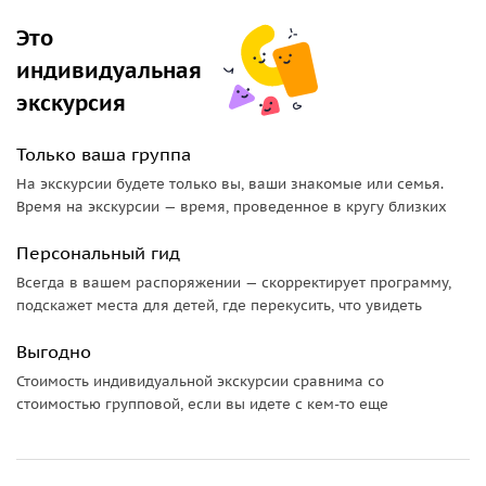
Ратушную площадь с оригинальным памятником Генриху
Это
Льву,
площадь мясников, на которой стоит скульптура,
индивидуальная
посвящённая одной весёлой народной песенке о корове
экскурсия
господина пастора.
Осмотрим «дырявый» Шверинский Собор, прогуляемся
Только ваша группа
около пруда священников, на берегу которого находится
На экскурсии будете только вы, ваши знакомые или семья.
величественное здание бывшего арсенала, увидим бюст
Время на экскурсии — время, проведенное в кругу близких
основателя всемирного почтового союза Генриха фон
Штефана.
Персональный гид
Пройдёмся по трём узким улицам, увидим домик-комод и
Всегда в вашем распоряжении — скорректирует программу,
оригинальное здание кафе «Прага». Через
подскажет места для детей, где перекусить, что увидеть
правительственный квартал выйдем на площадь Альтен
Гартен, на которой находятся исторические здания
Выгодно
шверинского театра и государственного музея.
Стоимость индивидуальной экскурсии сравнима со
После обзорной экскурсии можно будет посетить замок и
стоимостью групповой, если вы идете с кем-то еще
прогуляться по его великолепному парку.