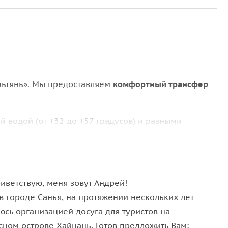
ньтянь». Мы предоставляем
комфортный трансфер
й водой (от +32 до +57 градусов) и разными
 улучшает ваше кровообращение, снимает
слабления тела
. Почувствуйте настоящую гармонию
иветствую, меня зовут Андрей!
в городе Санья, на протяжении нескольких лет
еловек.
юсь организацией досуга для туристов на
 исключением больше. На сайте указано для того,
сном острове Хайнань. Готов предложить Вам: