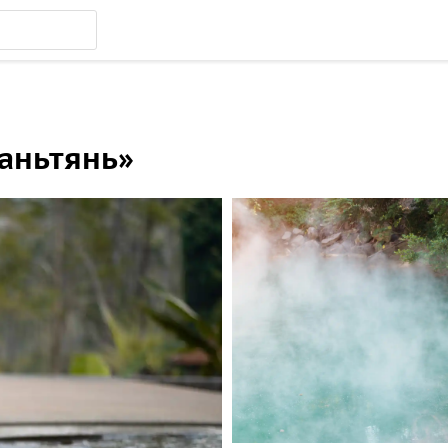
аньтянь»