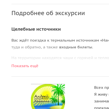
Подробнее об экскурсии
Целебные источники
Вас ждёт поездка к термальным источникам «На
туда и обратно, а также
входные билеты
.
На территории находятся чаши с горячей и тепло
полезными добавками. Купание в горячих водах
Показать ещё
накопленный стресс и способствует
полному рас
и умиротворение!
Всех пр
Особенности
Я живу 
Выезд осуществляется при наборе группы от 2 ч
занима
В группе как правило до 5-6 человек, за редким
прекра