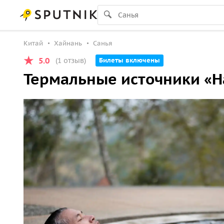
Китай
Хайнань
Санья
5.0
(1 отзыв)
Билеты включены
Термальные источники «Н