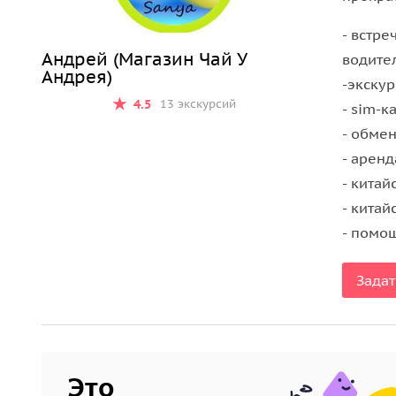
что б не заканчивались места, если туристы еще 
- встре
Андрей (Магазин Чай У
водите
Андрея)
-экскур
4.5
13 экскурсий
- sim-к
- обмен
- аренд
- китай
- китай
- помо
Задат
Это