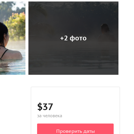
+2 фото
$37
за человека
Проверить даты