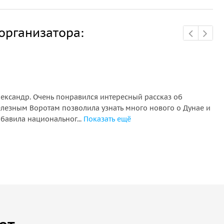
организатора:
лександр. Очень понравился интересный рассказ об
Our
елезным Воротам позволила узнать много нового о Дунае и
wer
обавила национальног...
Показать ещё
inf