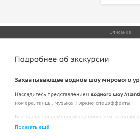
Описание
Подробнее об экскурсии
Захватывающее водное шоу мирового у
Насладитесь представлением
водного шоу Atlanti
номера, танцы, музыка и яркие спецэффекты.
Благодаря современным сценическим технологи
потрясающие визуальные и слуховые ощущения.
Показать ещё