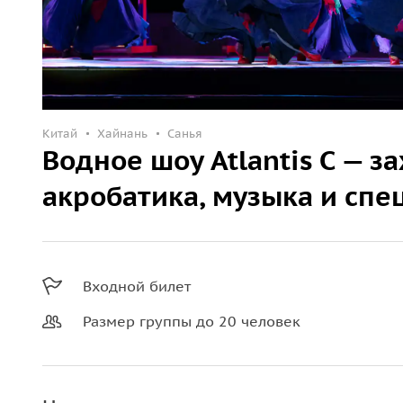
Китай
Хайнань
Санья
Водное шоу Atlantis C — 
акробатика, музыка и сп
Входной билет
Размер группы до 20 человек