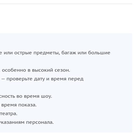
елей искусства
е места для зрителей удовлетворят любые
ва в атмосфере Atlantis Sanya.
 или острые предметы, багаж или большие
 особенно в высокий сезон.
 — проверьте дату и время перед
ность во время шоу.
 время показа.
театра.
указаниям персонала.