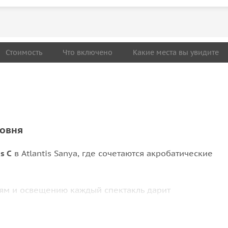
Стоимость
Что включено
Какие места вы увидите
ровня
s C
в Atlantis Sanya, где сочетаются акробатические
ям и освещению каждый спектакль дарит