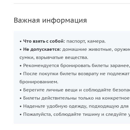
Идеально для семейного отдыха и любит
Шоу проводится несколько раз в день, а удобны
Важная информация
предпочтения. Это настоящее волшебство искусст
•
Что взять с собой:
паспорт, камера.
•
Не допускается:
домашние животные, оружие
сумки, взрывчатые вещества.
• Рекомендуется бронировать билеты заранее,
• После покупки билеты возврату не подлежат
бронированием.
• Берегите личные вещи и соблюдайте безопас
• Билеты действительны только на конкретное
• Наденьте удобную одежду, подходящую для 
• Пожалуйста, соблюдайте тишину и следуйте 