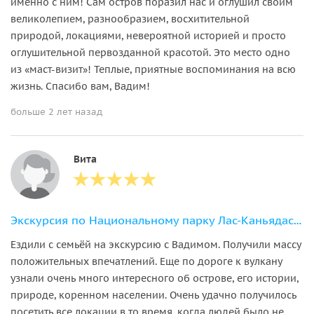
именно с ним! Сам остров поразил нас и оглушил своим
великолепием, разнообразием, восхитительной
природой, локациями, невероятной историей и просто
оглушительной первозданной красотой. Это место одно
из «маст-визит»! Теплые, приятные воспоминания на всю
жизнь. Спасибо вам, Вадим!
больше 2 лет назад
Вита
Экскурсия по Национальному парку Лас-Каньядас и вулкану Эль-Тейде
Ездили с семьёй на экскурсию с Вадимом. Получили массу
положительных впечатлений. Еще по дороге к вулкану
узнали очень много интересного об острове, его истории,
природе, коренном населении. Очень удачно получилось
посетить все локации в то время, когда людей было не