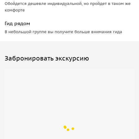
Обойдется дешевле индивидуальной, но пройдет в таком же
Вы сможете сопроводить прекрасным испанским
комфорте
и канарским вином. Ну, и, конечно же, десерт! Здесь у Вас
есть прекрасная возможность полакомиться
Гид рядом
восхитительными десертами в сопровождении
В небольшой группе вы получите больше внимания гида
волшебного канарского кофе — барракито. Ну, что? Стоит
попробовать?
p. s. Посещение Лоро-парка в рамках данной экскурсии
Забронировать экскурсию
идентично экскурсии «За кулисами Лоро-парка»