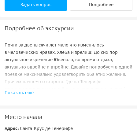
Задать вопрос
Подробнее
Подробнее об экскурсии
Почти за две тысячи лет мало что изменилось
в человечиских нравах. Хлеба и зрелищ! До сих пор
актуальное изречение Ювенала, во время отдыха,
актуально вдвойне и втройне. Давайте попробуем в одной
поездке максимально удовлетворить оба этих желания.
Причем начнем со второго. Где на Тенерифе
сконцентрировано самое большое количество зрелищ?
Показать ещё
Конечно же, в Лоро-Парке. Именно здесь расположен
крупнейший в мире пингвинарий, а некоторые виды
попугаев сейчас живут исключительно здесь, в Лоро-
Место начала
Парке, так как в природе эти виды не сохранились.
Уникальный аквариум Парка предлагает своим гостям
Адрес:
Санта-Крус-де-Тенерифе
понаблюдать за жизнью морских обитателей, оказавшись