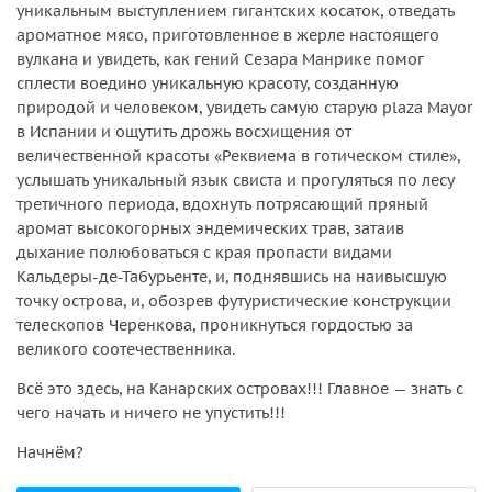
уникальным выступлением гигантских косаток, отведать
ароматное мясо, приготовленное в жерле настоящего
вулкана и увидеть, как гений Сезара Манрике помог
сплести воедино уникальную красоту, созданную
природой и человеком, увидеть самую старую plaza Mayor
в Испании и ощутить дрожь восхищения от
величественной красоты «Реквиема в готическом стиле»,
услышать уникальный язык свиста и прогуляться по лесу
третичного периода, вдохнуть потрясающий пряный
аромат высокогорных эндемических трав, затаив
дыхание полюбоваться с края пропасти видами
Кальдеры-де-Табурьенте, и, поднявшись на наивысшую
точку острова, и, обозрев футуристические конструкции
телескопов Черенкова, проникнуться гордостью за
великого соотечественника.
Всё это здесь, на Канарских островах!!! Главное — знать с
чего начать и ничего не упустить!!!
Начнём?