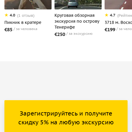
Круговая обзорная
4.0
4.7
(1 отзыв)
(Рейтин
экскурсия по острову
Пикник в кратере
3718 м. Восх
Тенерифе
€85
за человека
€199
за чел
€250
за экскурсию
Зарегистрируйтесь и получите
скидку 5% на любую экскурсию