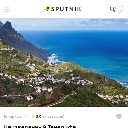
Тенерифе
5.0
(7 отзывов)
Неизведанный Тенерифе