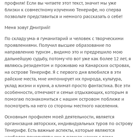
профиля! Если вы читаете этот текст, значит мы уже
близки к совместному изучению Тенерифе, но сперва
позвольте представиться и немного рассказать о себе!
Меня зовут Дмитрий!
По складу ума-я гуманитарий и человек с творческими
проявлениями. Получил высшее образование по
направлению туризм , видимо это и предрешило мою
дальнейшую судьбу, потому что вот уже как более 12 лет, я
являюсь резидентом и проживаю на Канарских островах,
на острове Тенерифе. Я с первого дня влюбился в эти
райские места, мне импонирует их природа, культура,
уклад жизни и кухня, а климат-просто фантастика. Все эти
особенности, отмечают и семьи отдыхающих, которым я
помогаю познакомиться с нашим островом поближе и
посмотреть на него со стороны местного населения.
Основным профилем моей деятельности, является
организация авторских, индивидуальных туров по острову
Тенерифе. Есть важные аспекты, которые являются
наиболее приоритетными в рамках наших с вами