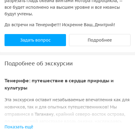
разрезать гладь океана винтами мотора гидроцикла, —
все будет исполнено на высшем уровне и все нюансы
будут учтены.
До встречи на Тенерифе!!! Искренне Ваш, Дмитрий!
Задать вопрос
Подробнее
Подробнее об экскурсии
Тенерифе: путешествие в сердце природы и
культуры
Эта экскурсия оставит незабываемые впечатления как для
новичков, так и для опытных путешественников! Мы
отправимся в
Таганану
, крайний северо-восток острова,
по живописной автостраде вдоль океана, наслаждаясь
Показать ещё
видами на Атлантику
, ветряные электростанции и