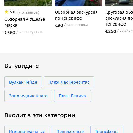
Обзорная экскурсия
Круговая об
5.0
(7 отзывов)
по Тенерифе
экскурсия по
Обзорная + Ущелье
Тенерифе
€90
за человека
Маска
€250
за экс
€360
за экскурсию
Вы увидите
Вулкан Тейде
Пляж Лас-Тереситас
Заповедник Анага
Пляж Бенихо
Входит в эти категории
Индивидуальные
Пешеходные
Трансферы