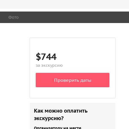
Фото
$744
за экскурсию
Проверить даты
Как можно оплатить
экскурсию?
Организатору на месте