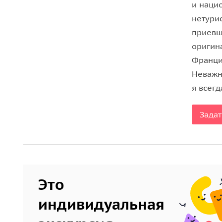
и наци
нетури
приевш
оригин
Францис
Неважн
я всегд
Задат
Это
индивидуальная