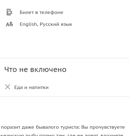
Билет в телефоне
English, Русский язык
Что не включено
Еда и напитки
поразит даже бывалого туриста: Вы прочувствуете
еанскую рыбу прямо там, где ее ловят, вдохнете