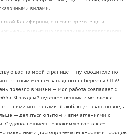
 сказочными видами.
анской Калифорнии, а в свое время еще и
 возможность посетить знаменитый океанический
 отправимся в Кармел, город арт-галерей и
ления здесь была образована католическая миссия
ах Джуниперо Сьерра, в будущем признанный
славится множеством мастерских, художественных
ствую вас на моей странице — путеводителе по
 пляжами.
интересным местам западного побережья США!
ень повезло в жизни — моя работа совпадает с
обби. Я заядлый путешественник и человек с
торонними интересами. Я люблю узнавать новое, а
льше — делиться опытом и впечатлениями с
и. С удовольствием познакомлю вас как со
но известными достопримечательностями городов