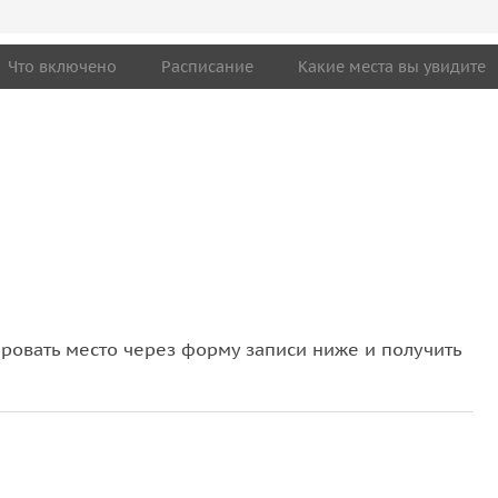
Что включено
Расписание
Какие места вы увидите
овать место через форму записи ниже и получить