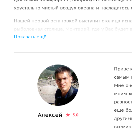
хрустально-чистый воздух океана и насладитесь
Нашей первой остановкой выступит столица исп
рыболовная столица, Монтерей, где у Вас будет
Показать ещё
аквариум академии наук. Осмотрев Монтерей, мы
творческой богемы. Во времена испанского прав
Сан-Карлос, в которой жил францисканский мон
отцом-основателем Калифорнии. Сейчас Кармел 
Привет
салонов и, конечно, бескрайними белоснежными
самым 
Мне оч
моим х
разнос
еще бо
Алексей
5.0
другим
всемир