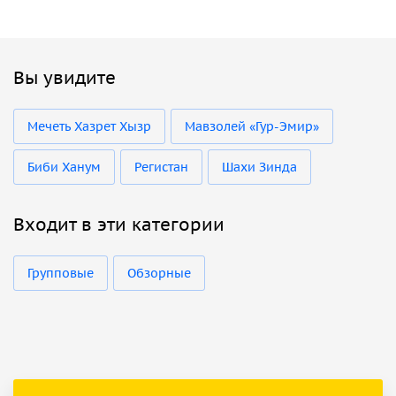
Вы увидите
Мечеть Хазрет Хызр
Мавзолей «Гур-Эмир»
Биби Ханум
Регистан
Шахи Зинда
Входит в эти категории
Групповые
Обзорные