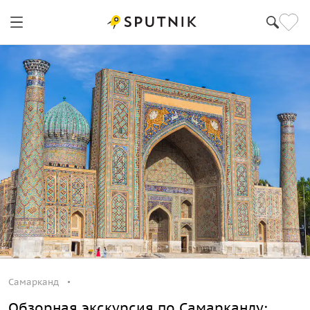
Самарканд
Обзорная экскурсия по Самарканду: