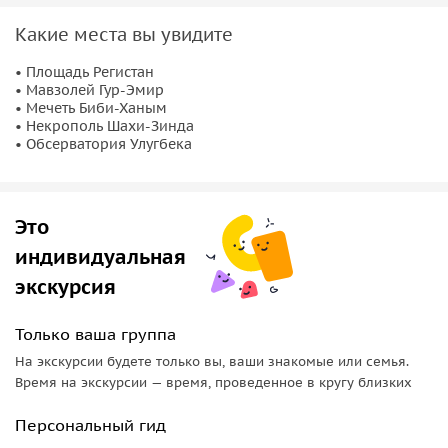
вечных душ», сияющий бирюзой мозаик, и древний
Какие места вы увидите
Афросиаб, где рождалась история Самарканда.
• Площадь Регистан
Погружение в культуру и историю
• Мавзолей Гур-Эмир
• Мечеть Биби-Ханым
Я расскажу о
тайнах, легендах и судьбах
, скрытых за
• Некрополь Шахи-Зинда
стенами медресе и мавзолеев. Мы поговорим о Тимуре,
• Обсерватория Улугбека
Улугбеке и великих учёных, о торговцах Шёлкового пути и
мастерах, создававших чудеса архитектуры.
Это
Эта экскурсия — не просто прогулка, а прикосновение к
вечности. Почувствуйте магию Востока, вдохните аромат
индивидуальная
древнего города и откройте Самарканд таким, каким его
экскурсия
знают только местные жители.
Только ваша группа
На экскурсии будете только вы, ваши знакомые или семья.
Время на экскурсии — время, проведенное в кругу близких
Персональный гид