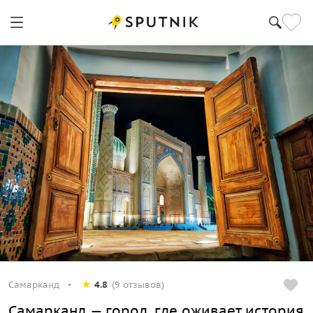
Самарканд
4.8
(9 отзывов)
Самарканд — город, где оживает история