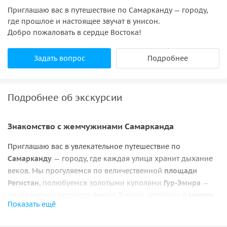
Приглашаю вас в путешествие по Самарканду — городу,
где прошлое и настоящее звучат в унисон.
Добро пожаловать в сердце Востока!
Задать вопрос
Подробнее
Подробнее об экскурсии
Знакомство с жемчужинами Самарканда
Приглашаю вас в увлекательное путешествие по
Самарканду
— городу, где каждая улица хранит дыхание
веков. Мы прогуляемся по величественной
площади
Регистан
, полюбуемся золотыми куполами
Гур-Эмира
—
усыпальницы великого Амира Тимура, заглянем в
мечеть
Показать ещё
Биби-Ханым
, построенную в честь любимой жены
повелителя. Вас ждёт таинственный
Шахи-Зинда
— «город