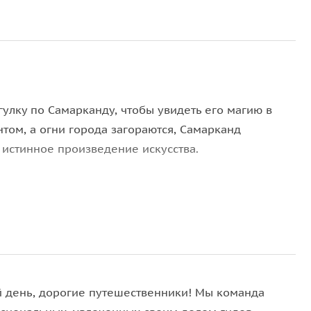
лку по Самарканду, чтобы увидеть его магию в
нтом, а огни города загораются, Самарканд
 истинное произведение искусства.
ляемся по вечернему городу, где иллюминация
е историей и мистикой.
гендарный Тамерлан и его потомки. Вы услышите
связанные с этим местом.
ину города, где величественные медресе и мечети
 день, дорогие путешественники! Мы команда
сными фактами о них, которые не найдете в