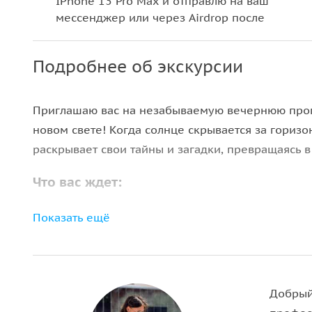
IPhone 13 Pro Max и отправлю на ваш
мессенджер или через Airdrop после
окончания программы
Подробнее об экскурсии
Приглашаю вас на незабываемую вечернюю прогу
новом свете! Когда солнце скрывается за горизо
раскрывает свои тайны и загадки, превращаясь в
Что вас ждет:
•
Увидите Самарканд при свете огней
— мы прогу
Показать ещё
превращает его в волшебное место, наполненно
•
Посетите мавзолей Гур-Эмир
, где покоится ле
увлекательные легенды и мистические истории, 
•
Откроете для себя Площадь Регистан
, сердцев
Добрый
расскажут вам свои секреты. Я поделюсь интере