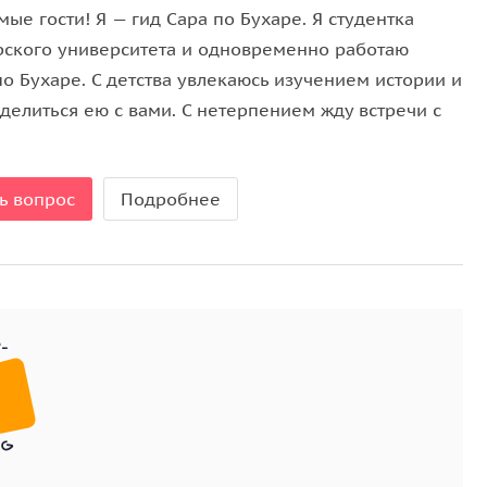
уг к другу в течение XIV-X веков.
ые гости! Я — гид Сара по Бухаре. Я студентка
рского университета и одновременно работаю
четь Тамерлана архитектурный памятник 1399-
о Бухаре. С детства увлекаюсь изучением истории и
делиться ею с вами. С нетерпением жду встречи с
ачительных обсерваторий средневековья
ностях Самарканда в 1424-1428 годах.
ь вопрос
Подробнее