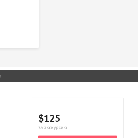
о
$125
за экскурсию