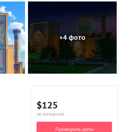
+4 фото
$125
за экскурсию
Проверить даты