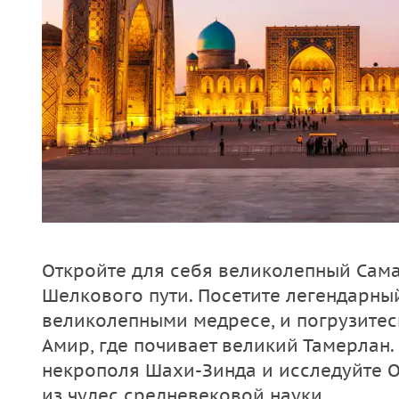
Откройте для себя великолепный Сам
Шелкового пути. Посетите легендарны
великолепными медресе, и погрузитесь
Амир, где почивает великий Тамерлан
некрополя Шахи-Зинда и исследуйте О
из чудес средневековой науки.