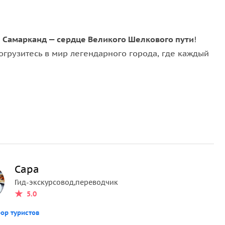
Самарканд — сердце Великого Шелкового пути
!
огрузитесь в мир легендарного города, где каждый
истаном» называли главные площади в городах
ется самым известным Регистаном благодаря
ому ансамблю XV-XVII веков
ила повелителя» (эмира), был возведен в 1403 году
Сара
Гид-экскурсовод,переводчик
5.0
вой архитектуры в Самарканде, ансамбль
ор туристов
 Дошедший до нас комплекс состоит из одиннадцати