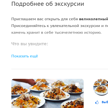
Подробнее об экскурсии
Приглашаем вас открыть для себя
великолепный 
Присоединяйтесь к увлекательной экскурсии и п
камень хранит в себе тысячелетнюю историю.
Что вы увидите:
•
Регистан
— площадь в центре Самарканда. «Рег
Показать ещё
среднего Востока. Самаркандская площадь явля
расположенному на ней знаменитму архитектурн
•
Мавзолей Гур-Амир
— в переводе означает «мог
.
•
Некрополь Шахи-Зинда
— памятник средневеко
Выб
мавзолеев Караханидской и Тимуридской знати.