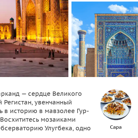
арканд — сердце Великого
й Регистан, увенчанный
 в историю в мавзолее Гур-
. Восхититесь мозаиками
Сара
бсерваторию Улугбека, одно