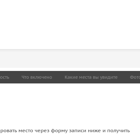
ость
Что включено
Какие места вы увидите
Фот
овать место через форму записи ниже и получить