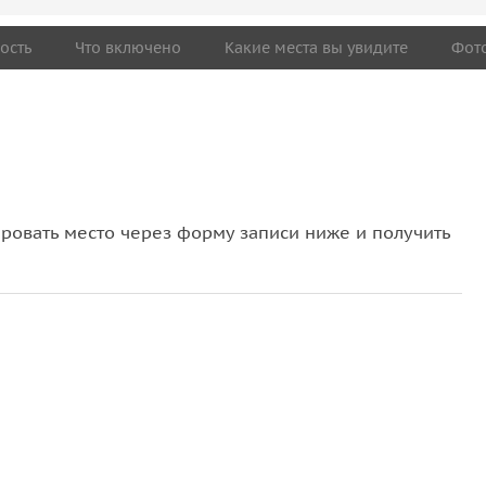
ость
Что включено
Какие места вы увидите
Фот
овать место через форму записи ниже и получить