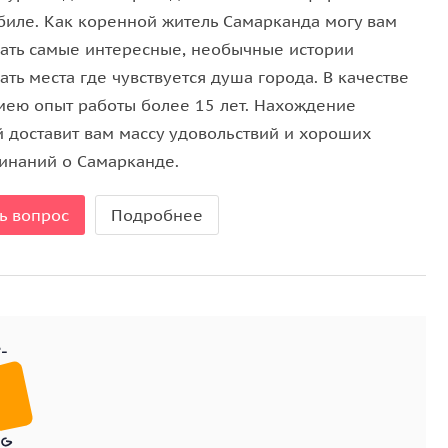
дному брату пророка Мухаммеда.
биле. Как коренной житель Самарканда могу вам
итектурой, но и самобытными ремеслами. Их
зать самые интересные, необычные истории
 Вы побываете на фабрике «Худжум», где вручную
ать места где чувствуется душа города. В качестве
посетим завод по изготовлению знаменитой
имею опыт работы более 15 лет. Нахождение
ные методы используют в работе местные мастера.
й доставит вам массу удовольствий и хороших
инаний о Самарканде.
ь вопрос
Подробнее