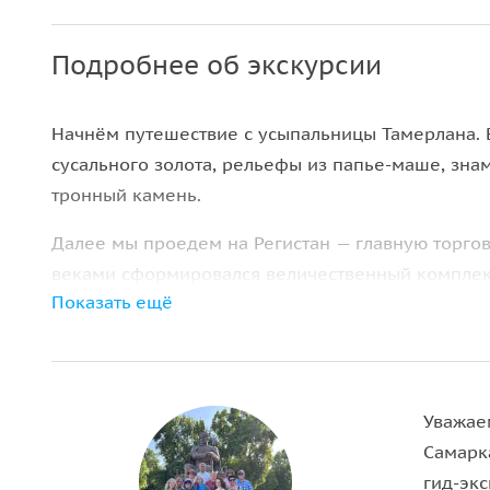
Подробнее об экскурсии
Начнём путешествие с усыпальницы Тамерлана. 
сусального золота, рельефы из папье-маше, зн
тронный камень.
Далее мы проедем на Регистан — главную торгов
веками сформировался величественный комплек
Показать ещё
центров науки и культуры.
Покорив Регистан, мы с вами отправимся в Биби
построенную по приказу Железного хромца (Таме
главной жене, монгольской принцессе.
Уважае
Самарк
Следующая остановка — самый загадочный культ
гид-эк