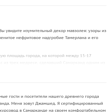
Вы увидите изумительный декор мавзолея: узоры из
аменитое нефритовое надгробие Тамерлана и его
ую площадь города, на которой между 15-17
с из трех медресе, сделавший Самарканд одним из
-Ханым — некогда самую большую мечеть в мире,
рлана). Я расскажу, почему он посвятил её своей
мые гости и посетители нашего древнего города
анда. Меня зовут Джамшед. Я сертифицированный
овый центр Самарканда — некрополь Шохи-Зинда.
скурсовод в Самарканде на своем комфортабельном