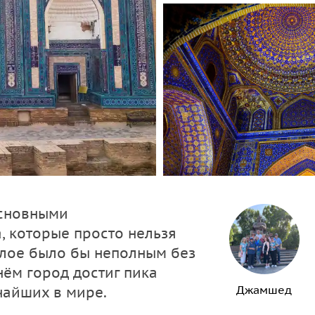
основными
 которые просто нельзя
шлое было бы неполным без
нём город достиг пика
Джамшед
чайших в мире.