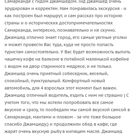
Самарканде с гидом Джамшедом. Гид Джамшед очень
эрудирован и корректен. Нам понравилась экскурсия - и
как построен был маршрут, и сам рассказ про историю
страны и о исторических достопримечательностях
Самарканда, интересно, познавательно и не скучно.
Джамшед отлично знает город, его самые уютные уголки
и может провести Вас туда, куда не просто попасть
туристам самостоятельно. У Вас будет возможность выпить
чашечку кофе на балконе в потайной маленькой кофейне
с видом на двор старинного медресе, и не только.
Джамшед очень приятный собеседник, веселый,
спокойный, пунктуальный. Комфортный новый
автомобиль, для 4 взрослых этот момент был важен.
Джамшед отличный водитель, ездить с ним не страшно ) С
учетом того, что мы хотели попробовать все самое
вкусное и сразу, то пообедали мы самой вкусной самсой в
Самарканде, мантами и пловом - за что тоже большое
спасибо Джамшеду;) и продолжили обед в кафе, где
жарят очень вкусную рыбу в кипящем масле. Джамшед