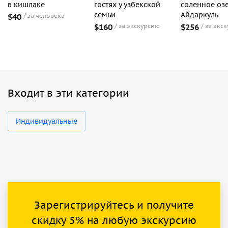
в кишлаке
гостях у узбекской
соленное оз
семьи
Айдаркуль
$40
за человека
$160
за экскурсию
$256
за экс
Входит в эти категории
Индивидуальные
Зарегистрируйтесь и получите
скидку 5% на любую экскурсию