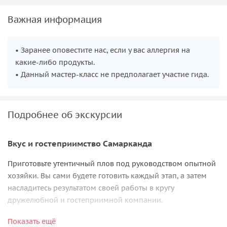
Важная информация
• Заранее оповестите нас, если у вас аллергия на
какие-либо продукты.
• Данный мастер-класс не предполагает участие гида.
Подробнее об экскурсии
Вкус и гостеприимство Самарканда
Приготовьте утентичный плов под руководством опытной
хозяйки. Вы сами будете готовить каждый этап, а затем
насладитесь результатом своей работы в кругу
дружелюбной и гостеприимной компании.
Семья из самого Самарканда распахнет перед вами свои
Показать ещё