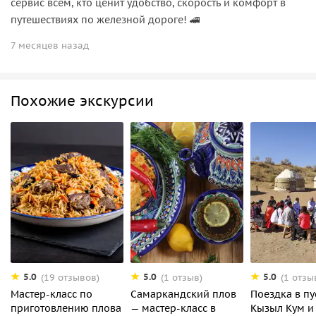
сервис всем, кто ценит удобство, скорость и комфорт в
путешествиях по железной дороге! 🚄
7 месяцев назад
Похожие экскурсии
5.0
5.0
5.0
(19 отзывов)
(1 отзыв)
(1 отзы
Мастер-класс по
Самаркандский плов
Поездка в п
приготовлению плова
— мастер-класс в
Кызыл Кум и