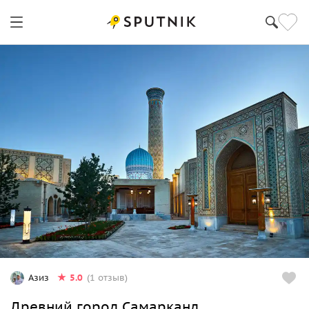
5.0
Азиз
(1 отзыв)
Древний город Самарканд