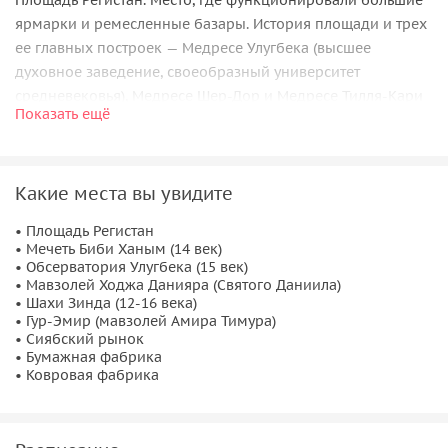
Площадь Регистан. Место, где функционировали большие
ярмарки и ремесленные базары. История площади и трех
ее главных построек — Медресе Улугбека (высшее
духовное заведение, своеобразный университет
средневековья), Медресе Шер-Дор и Медресе Тилля-Кари
Показать ещё
(духовно-просветительские и образовательные
сооружения).
Мечеть Биби Ханым (14 век). Жемчужина архитектуры
Какие места вы увидите
Тимуридов.
• Площадь Регистан
Шахи Зинда (12-16 века). Один из самых великолепных
• Мечеть Биби Ханым (14 век)
• Обсерватория Улугбека (15 век)
мемориальных ансамблей на востоке. Место захоронения
• Мавзолей Ходжа Данияра (Святого Даниила)
царственных особ и знати.
• Шахи Зинда (12-16 века)
• Гур-Эмир (мавзолей Амира Тимура)
Обсерватория Улугбека (15 век). Его строитель Улугбек —
• Сиябский рынок
ученый, архитектор, философ, художник, ко всему еще и
• Бумажная фабрика
• Ковровая фабрика
мастер астрономии — лично проводил исследования и
астрономические расчеты, которые прошли проверку
времени, даже больше чем фундамент его обсерватории.