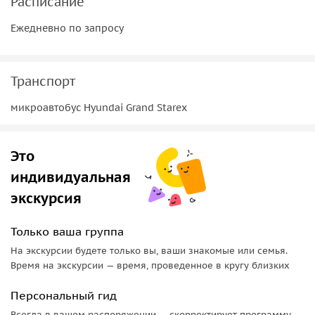
Расписание
Мавзолей Ходжа Данияра (Святого Даниила). Является
Ежедневно по запросу
одним из самых известных культовых мест в Самарканде.
С одинаковым почтением к нему относятся мусульмане,
христиане и иудеи.
Транспорт
микроавтобус Hyundai Grand Starex
Это
индивидуальная
экскурсия
Только ваша группа
На экскурсии будете только вы, ваши знакомые или семья.
Время на экскурсии — время, проведенное в кругу близких
Персональный гид
Всегда в вашем распоряжении — скорректирует программу,