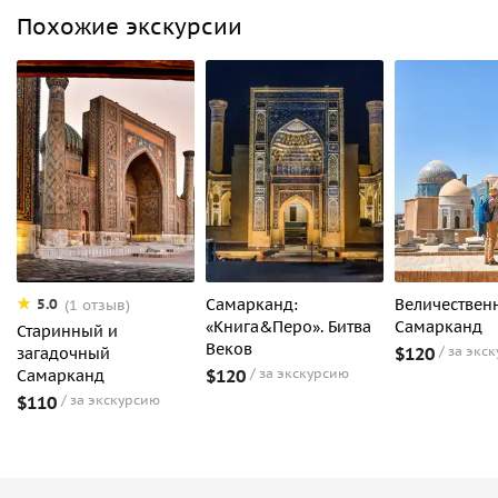
Похожие экскурсии
Самарканд:
Величествен
5.0
(1 отзыв)
«Книга&Перо». Битва
Самарканд
Старинный и
Веков
$120
за экс
загадочный
$120
за экскурсию
Самарканд
$110
за экскурсию