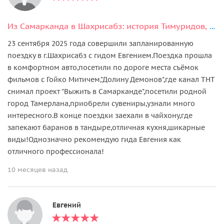
Из Самарканда в Шахрисабз: история Тимуридов, горы и вкусы региона
23 сентября 2025 года совершили запланированную
поездку в г.Шахрисабз с гидом Евгением.Поездка прошла
в комфортном авто,посетили по дороге места съёмок
фильмов с Гойко Митичем,"Долину Демонов",где канал ТНТ
снимал проект "Выжить в Самарканде",посетили родной
город Тамерлана,приобрели сувениры,узнали много
интересного.В конце поездки заехали в чайхону,где
запекают баранов в тандыре,отличная кухня,шикарные
виды!Однозначно рекомендую гида Евгения как
отличного профессионала!
10 месяцев назад
Евгений