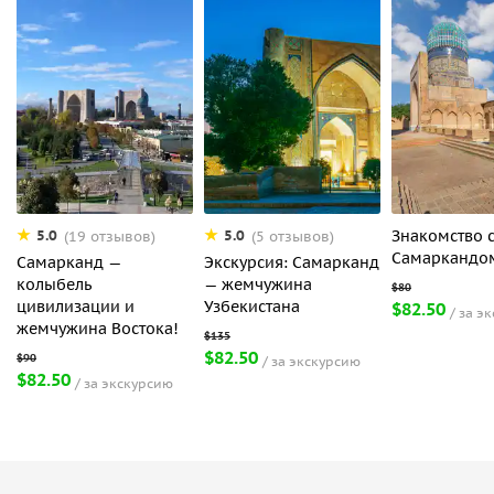
Знакомство 
5.0
5.0
(19 отзывов)
(5 отзывов)
Самаркандо
Самарканд —
Экскурсия: Самарканд
колыбель
— жемчужина
цивилизации и
Узбекистана
$82.50
за э
жемчужина Востока!
$82.50
за экскурсию
$82.50
за экскурсию