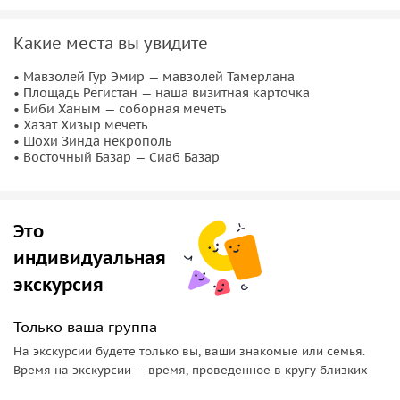
базара
, где вас ждет море впечатлений и ярких
фотографий! Да будет веселье в Самарканде!
Какие места вы увидите
• Мавзолей Гур Эмир — мавзолей Тамерлана
• Площадь Регистан — наша визитная карточка
• Биби Ханым — соборная мечеть
• Хазат Хизыр мечеть
• Шохи Зинда некрополь
• Восточный Базар — Сиаб Базар
Это
индивидуальная
экскурсия
Только ваша группа
На экскурсии будете только вы, ваши знакомые или семья.
Время на экскурсии — время, проведенное в кругу близких