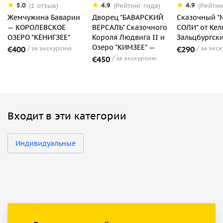
5.0
4.9
4.9
(1 отзыв)
(Рейтинг гида)
(Рейтин
Жемчужина Баварии
Дворец "БАВАРСКИЙ
Сказочный "
— КОРОЛЕВСКОЕ
ВЕРСАЛЬ" Сказочного
СОЛИ" от Кел
ОЗЕРО "КЁНИГЗЕЕ"
Короля Людвига II и
Зальцбургск
Озеро "КИМЗЕЕ" —
€400
за экскурсию
€290
за экс
€450
за экскурсию
Входит в эти категории
Индивидуальные