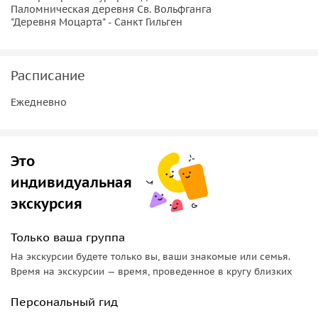
кофе и сладости по императорским рецептам в
Паломническая деревня Св. Вольфганга
знаменитой императорской кондитерской. Во время
"Деревня Моцарта" - Санкт Гильген
поездки возможна также часовая прогулка на пароходе
по красивейшей глади озера Вольфгангзее или подъем на
единственном в мире уникальном паровозике, едущем на
Расписание
красочную высоту горы Шарфберг, откуда открывается
Ежедневно
фантастический вид на окрестности озера.
Это
индивидуальная
экскурсия
Только ваша группа
На экскурсии будете только вы, ваши знакомые или семья.
Время на экскурсии — время, проведенное в кругу близких
Персональный гид