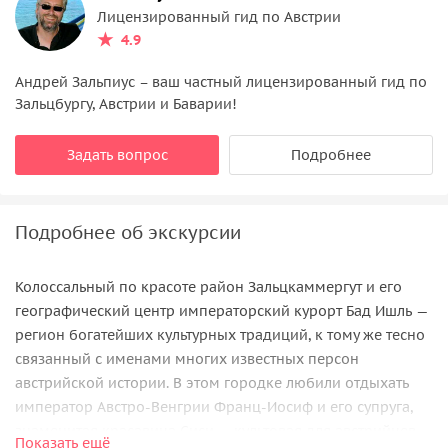
Лицензированный гид по Австрии
4.9
Андрей Зальпиус – ваш частный лицензированный гид по
Зальцбургу, Австрии и Баварии!
Задать вопрос
Подробнее
Подробнее об экскурсии
Колоссальный по красоте район Зальцкаммергут и его
географический центр императорский курорт Бад Ишль —
регион богатейших культурных традиций, к тому же тесно
связанный с именами многих известных персон
австрийской истории. В этом городке любили отдыхать
император Австро-Венгрии Франц-Иосиф и его супруга,
знаменитая красавица Сиси — культовая для австрийцев
Показать ещё