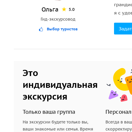
гранди
Маршрут помогает научиться замечать то, что об
Ольга
5.0
я с удо
лесных животных, научитесь различать следы звер
Гид-экскурсовод
сезонные ягоды и грибы, а в финале появится
Хр
Задат
Выбор туристов
завершающее путешествие по заповедному мир
Это
индивидуальная
экскурсия
Только ваша группа
Персонал
На экскурсии будете только вы,
Всегда в ва
ваши знакомые или семья. Время
скорректиру