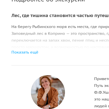
Лес, где тишина становится частью путе
На берегу Рыбинского моря есть места, где при
Заповедный лес в Коприно — это пространство, 
переключается на запах хвои, пение птиц и несп
просто маршрутом, а возможностью по-настояще
Показать ещё
Тропы, леса и древние места
Во время прогулки вы пройдёте по лесным троп
участки с разным природным характером. Особо
Привет
далёкого прошлого, с которым связано множеств
Путь э
многовековая история этих мест и их природные
Ф.Ф.Уша
это наш
Голоса леса и его обитатели
людей 