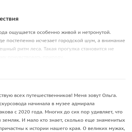
шествия
рода ощущается особенно живой и нетронутой.
где постепенно исчезает городской шум, а внимание
ешный ритм леса. Такая прогулка становится не
му почувствовать природу.
ам, увидите
еловый лес
,
сосновый бор
и болотные
е место занимает
Сизый камень
— древний гость из
ствую всех путешественников! Меня зовут Ольга.
о местных историй. По пути раскрывается
кскурсовода начинала в музее адмирала
 особенности.
кова с 2020 года. Многих до сих пор удивляет, что
 земляк. И мало кто знает, сколько еще знаменитых
причастны к истории нашего края. О великих мужах,