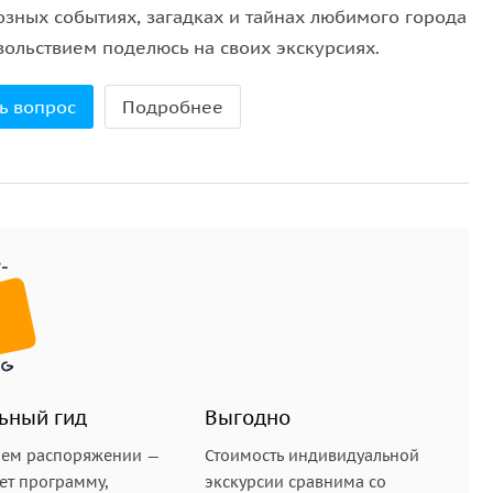
озных событиях, загадках и тайнах любимого города
ычно ускользает в обычной прогулке. Вы узнаете о
вольствием поделюсь на своих экскурсиях.
ей и голоса птиц. Если повезёт, встретятся
анитель леса
— символическое место,
ь вопрос
Подробнее
у Коприно.
ьный гид
Выгодно
шем распоряжении —
Стоимость индивидуальной
ет программу,
экскурсии сравнима со