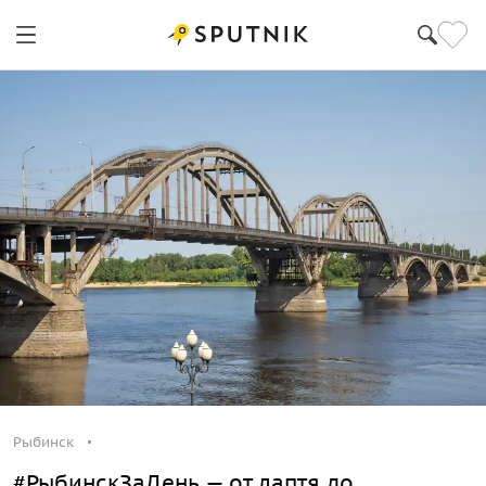
Рыбинск
#РыбинскЗаДень — от лаптя до