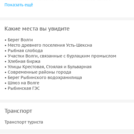
Показать ещё
городском пространстве — от берегов Волги до районов,
созданных эпохой больших строек.
Истоки города и волжская торговля
Какие места вы увидите
Первая часть маршрута посвящена историческому центру.
• Берег Волги
• Место древнего поселения Усть-Шексна
Вы увидите места древнего поселения
Усть-Шексна
,
• Рыбная слобода
узнаете, как возникла
Рыбная слобода
, и почему Рыбинск
• Участки Волги, связанные с бурлацким промыслом
стал важным узлом волжской торговли. Прогулка по
• Хлебная биржа
• Улицы Крестовая, Стоялая и Бульварная
купеческим улицам и знакомство с
Хлебной биржей
• Современные районы города
помогут понять, как формировался характер города и его
• Берег Рыбинского водохранилища
связь с большой рекой.
• Шлюз на Волге
• Рыбинская ГЭС
Бурлаки и купеческий размах
Рыбинск вошёл в историю как столица волжского
Транспорт
бурлачества. В рассказе прозвучат судьбы людей, чья
Транспорт туриста
тяжёлая работа обеспечивала движение торговли по
Волге. Вы увидите участки набережных и улиц, связанные