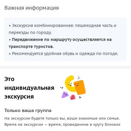
с бурлацким промыслом, и узнаете, как бурлацкая тема
Важная информация
отразилась в городской памяти и символах.
Индустриальный каркас и «рукотворное море»
• Экскурсия комбинированная: пешеходная часть и
переезды по городу.
Во второй части экскурсии, с использованием транспорта
•
Передвижение по маршруту осуществляется на
заказчика, маршрут охватывает промышленные районы
транспорте туристов.
города и оба берега Волги. Вы выйдете к
Рыбинскому
• Рекомендуется удобная обувь и одежда по погоде.
водохранилищу
, увидите
шлюзы
и
Рыбинскую ГЭС
. Здесь
разговор пойдёт о масштабных преобразованиях XX века,
их последствиях и о том, как прошлое продолжает влиять
на современный облик Рыбинска.
Это
индивидуальная
экскурсия
Только ваша группа
На экскурсии будете только вы, ваши знакомые или семья.
Время на экскурсии — время, проведенное в кругу близких