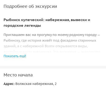
Подробнее об экскурсии
Рыбинск купеческий: набережная, вывески и
городские легенды
Приглашаем вас на прогулку по моему родному городу —
Рыбинску, где история живёт под фасадами старинных
зданий, а с набережной Волги открываются виды,
достойные кисти художника. Эта экскурсия — знакомство
Показать ещё
с городом купцов, соборов и сильных характеров, чья
судьба неразрывно связана с великой рекой. Мы пройдём
по купеческим кварталам, где сохранились
Место начала
дореволюционные вывески, увидим величественные
храмы, узнаем о торговом пути города с 1071 года и о
Адрес:
Волжская набережная, 2
ярких личностях, оставивших здесь свой след.
Сердце купеческого Рыбинска: от Собора до биржи