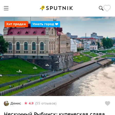
Хит продаж
Узнать город ❤️
4.9
Денис
(55 отзывов)
Нескучный Рыбинск: купеческая слава,