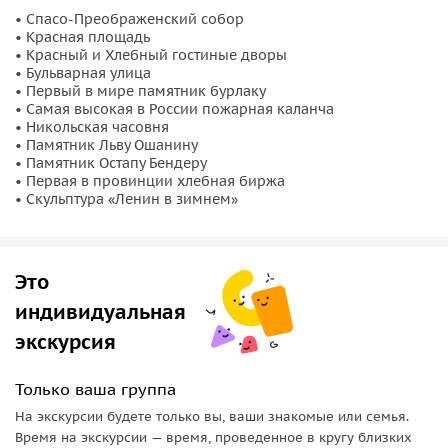
набережной и увидим
первый в мире памятник бурлаку
,
• Спасо-Преображенский собор
• Красная площадь
ставший визитной карточкой города.
• Красный и Хлебный гостиные дворы
• Бульварная улица
Архитектурные рекорды и памятники с историей
• Первый в мире памятник бурлаку
• Самая высокая в России пожарная каланча
Вы увидите уникальные объекты, которые делают
• Никольская часовня
• Памятник Льву Ошанину
Рыбинск особенным: самую высокую в России
пожарную
• Памятник Остапу Бендеру
каланчу
, изящную
Никольскую часовню
и первую в
• Первая в провинции хлебная биржа
провинции
хлебную биржу
. Мы вспомним известных
• Скульптура «Ленин в зимнем»
людей, чьи судьбы связаны с городом: у памятника поэту-
песеннику
Льву Ошанину
и у остроумного
памятника
Остапу Бендеру
. А ещё вы узнаете, почему в Рыбинске есть
Это
свой «
Ленин в зимнем
» и какие истории скрывают стены
индивидуальная
старинных особняков.
экскурсия
Только ваша группа
На экскурсии будете только вы, ваши знакомые или семья.
Время на экскурсии — время, проведенное в кругу близких