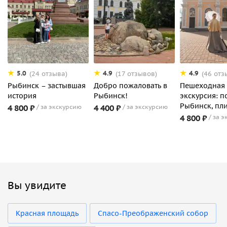
5.0
4.9
4.9
(24 отзыва)
(17 отзывов)
(46 отз
Рыбинск – застывшая
Добро пожаловать в
Пешеходная
история
Рыбинск!
экскурсия: п
Рыбинск, пли
4 800 ₽
за экскурсию
4 400 ₽
за экскурсию
4 800 ₽
за э
Вы увидите
Красная площадь
Спасо-Преображенский собор