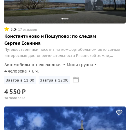
5.0
17 отзывов
Константиново и Пощупово: по следам
Сергея Есенина
Путешественники посетят на комфортабельном авто самые
интересные достопримечательности Рязанской земли,
окунутся в атмосферу исторических событий и познакомятся
Автомобильно-пешеходная
Мини группа
с жизнью известных людей, прославивших край Рязанский.
4 человека
6 ч.
Завтра в 11:00
Завтра в 12:00
4
550
₽
за человека