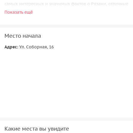
самых интересных и значимых фактов о Рязани, отличные
фото в ваших смартфонах и желание вернуться!
Показать ещё
Место начала
Адрес:
Ул. Соборная, 16
Какие места вы увидите