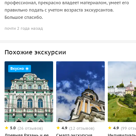
профессионал, прекрасно владеет материалом, умеет его
правильно подать с учетом возраста экскурсантов.
Большое спасибо.
почти 2 года назад
Похожие экскурсии
Вкусно ☀️
5.0
4.9
4.9
(26 отзывов)
(12 отзывов)
(99 отз
Древняя Рязань и ее
Смарт-экскурсия
Индивидуаль