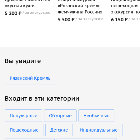
вкусная кухня
«Рязанский кремль –
пешеходная
жемчужина России»
экскурсия по
5 200 ₽
за экскурсию
5 500 ₽
за экскурсию
6 150 ₽
за э
Вы увидите
Рязанский Кремль
Входит в эти категории
Популярные
Обзорные
Необычные
Пешеходные
Детские
Индивидуальные