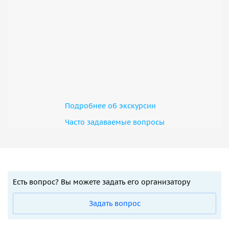
Важная информация
Экскурсия проводится по запросу, поэтому просьба
вносить предоплату после письма гида о подтверждении
запрашиваемой даты и времени.
Подробнее об экскурсии
Часто задаваемые вопросы
Есть вопрос? Вы можете задать его организатору
Задать вопрос