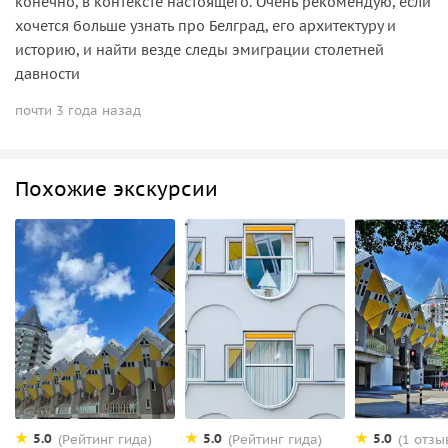
конечно, в контексте настоящего. Очень рекомендую, если
хочется больше узнать про Белград, его архитектуру и
историю, и найти везде следы эмиграции столетней
давности
почти 3 года назад
Похожие экскурсии
5.0
5.0
5.0
(Рейтинг гида)
(Рейтинг гида)
(1 отзы