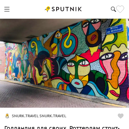
SNURK.TRAVEL SNURK.TRAVEL
Голландия для своих. Роттердам стрит-