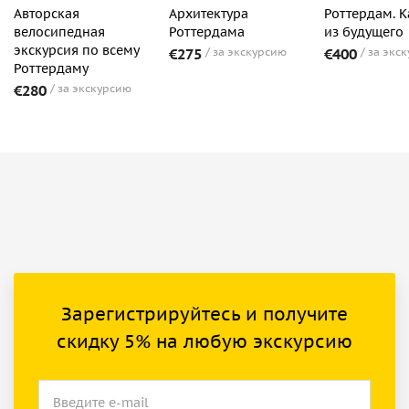
Авторская
Архитектура
Роттердам. 
велосипедная
Роттердама
из будущего
экскурсия по всему
€275
за экскурсию
€400
за экс
Роттердаму
€280
за экскурсию
Зарегистрируйтесь и получите
скидку 5% на любую экскурсию