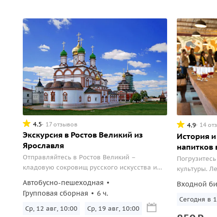
4.5
17 отзывов
4.9
14 от
Экскурсия в Ростов Великий из
История и
Ярославля
напитков 
Отправляйтесь в Ростов Великий –
Погрузитесь
кладовую сокровищ русского искусства и
культуры. Л
архитектуры разных эпох.
обычаях, де
Автобусно-пешеходная
Входной би
напитков (а
Групповая сборная
6 ч.
на выбор).
Сегодня в 1
Ср, 12 авг, 10:00
Ср, 19 авг, 10:00