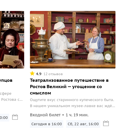
4.9
12 отзывов
упцов
Театрализованное путешествие в
Ростов Великий — угощение со
смыслом
осфере
 Ростова с
Ощутите вкус старинного купеческого быта.
житейскими
В нашем уникальном музее-лавке вас ждёт
ощениями.
не просто экскурсия – а настоящее
Входной билет
1 ч. 19 мин.
раться в
20:00
погружение в эпоху: Встреча с купцом
 с
первой гильдии Александром
Сегодня в 16:00
Сб, 22 авг, 16:00