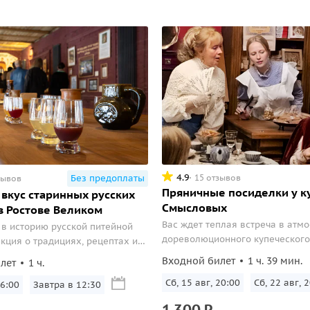
4.9
15 отзывов
Без предоплаты
зывов
Пряничные посиделки у к
 вкус старинных русских
Смысловых
в Ростове Великом
Вас ждет теплая встреча в атм
 в историю русской питейной
дореволюционного купеческого
екция о традициях, рецептах и
характерной размеренностью, 
густация 4 или 6 медовых
Входной билет
1 ч. 39 мин.
лет
1 ч.
историями и традиционными уг
лкогольных или безалкогольных
Что может быть лучше, чем соб
Сб, 15 авг, 20:00
Сб, 22 авг, 
6:00
Завтра в 12:30
теплой компании за чашкой чая