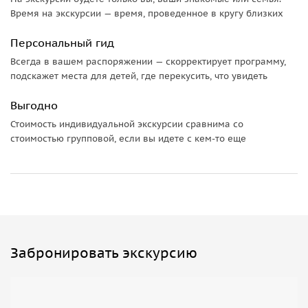
Вы посетите Вёшенский мемориально-исторический
Время на экскурсии — время, проведенное в кругу близких
комплекс, где сохранилась атмосфера жизни писателя:
Персональный гид
усадьба, летник, флигель и сад памяти с могилой
Шолохова. Завершением станет прогулка к
крутояру
Всегда в вашем распоряжении — скорректирует программу,
подскажет места для детей, где перекусить, что увидеть
Лебяжьему
— живописному обрыву с видами на реку и
пойменные леса.
Выгодно
Стоимость индивидуальной экскурсии сравнима со
стоимостью групповой, если вы идете с кем-то еще
Забронировать экскурсию