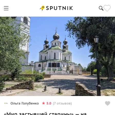
5.0
Ольга Голубенко
(7 отзывов)
«Мир застывшей старины» — на