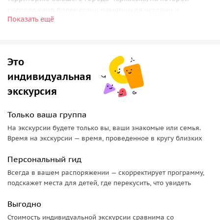
расположено более сотни памятников истории и
Показать ещё
культуры.
Главные достопримечательности:
• Воскресенский Войсковой Собор
Это
• Шатровая колокольня
индивидуальная
• Майдан
экскурсия
• Преображенская церковь
• Атаманское подворье
Только ваша группа
• Церковь Петра и Павла
На экскурсии будете только вы, ваши знакомые или семья.
• Дом Кондратия Булавина
Время на экскурсии — время, проведенное в кругу близких
Персональный гид
Всегда в вашем распоряжении — скорректирует программу,
подскажет места для детей, где перекусить, что увидеть
Выгодно
Стоимость индивидуальной экскурсии сравнима со