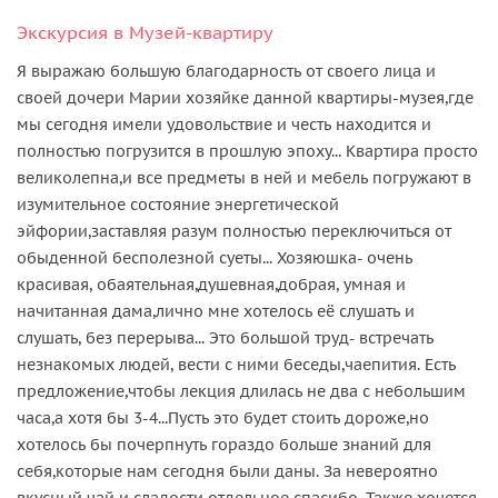
Экскурсия в Музей-квартиру
Я выражаю большую благодарность от своего лица и
своей дочери Марии хозяйке данной квартиры-музея,где
мы сегодня имели удовольствие и честь находится и
полностью погрузится в прошлую эпоху... Квартира просто
великолепна,и все предметы в ней и мебель погружают в
изумительное состояние энергетической
эйфории,заставляя разум полностью переключиться от
обыденной бесполезной суеты... Хозяюшка- очень
красивая, обаятельная,душевная,добрая, умная и
начитанная дама,лично мне хотелось её слушать и
слушать, без перерыва... Это большой труд- встречать
незнакомых людей, вести с ними беседы,чаепития. Есть
предложение,чтобы лекция длилась не два с небольшим
часа,а хотя бы 3-4...Пусть это будет стоить дороже,но
хотелось бы почерпнуть гораздо больше знаний для
себя,которые нам сегодня были даны. За невероятно
вкусный чай и сладости отдельное спасибо. Также хочется