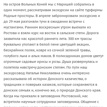
​​​​​​​На остров Вольных Коней мы с Маришей собрались в
один момент, рассматривая экскурсии на сайте турфирмы
Родные просторы. В апреле забронировали экскурсию и
до 29 мая разгоняли тучи в ожидании встречи с
мустангами. Ранним воскресным утром выехали из
Ростова и взяли курс на восток в сальские степи. Дорога
захватила нас красотой раннего лета. 300 км трассы
буквально утопают в белой пене цветущей акации,
бескрайних полях, ковре из сочной зеленой травы,
голубого льна и алых маков. В полисадниках домов цветут
огромные садовые ирисы и розы. Душа развернулась и
полетела навстречу донским степям. По пути наш
экскурсовод Наталья Николаевна очень интересно
рассказывала об истории Донского казачества, о
традициях и поверьях казаков, которые сохраняются в
донских семьях и, конечно же, о природе Донского края.
Когда мы приехали в заповедник Ростовский, нас
встретили научные сотрудники заповедника. Общение с