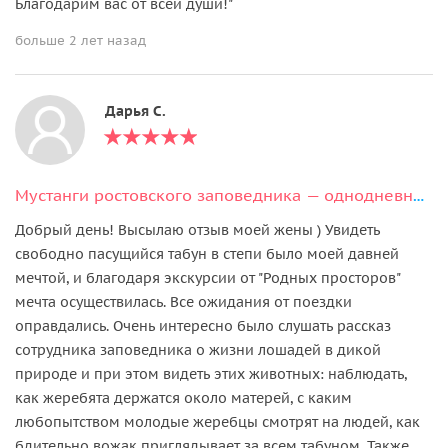
Благодарим вас от всей души!"
больше 2 лет назад
Дарья С.
Мустанги ростовского заповедника — однодневный тур на остров Вольных Коней
​​​​​​​Добрый день! Высылаю отзыв моей жены ) Увидеть
свободно пасущийся табун в степи было моей давней
мечтой, и благодаря экскурсии от "Родных просторов"
мечта осуществилась. Все ожидания от поездки
оправдались. Очень интересно было слушать рассказ
сотрудника заповедника о жизни лошадей в дикой
природе и при этом видеть этих животных: наблюдать,
как жеребята держатся около матерей, с каким
любопытством молодые жеребцы смотрят на людей, как
бдительно вожак приглядывает за всем табуном. Также