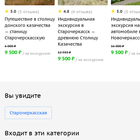
5.0
4.8
5.0
(3 отзыва)
(4 отзыва)
(3 отзы
Путешествие в столицу
Индивидуальная
Индивидуаль
донского казачества
экскурсия в
экскурсия на
— станицу
Старочеркасск —
автомобиле 
Старочерскасскую
древнюю Cтолицу
Новочеркасс
Казачества
9 500 ₽
9 500 ₽
за экскурсию
за э
9 500 ₽
за экскурсию
Вы увидите
Старочеркасская
Входит в эти категории