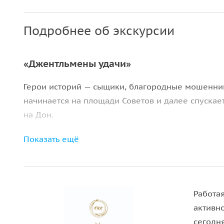
Подробнее об экскурсии
«Джентльмены удачи»
Герои историй — сыщики, благородные мошенник
начинается на площади Советов и далее спускае
на Дон.
Затем маршрут проходит по узким улицам и пр
Показать ещё
байками и легендами района Богатяновка, и п
уютному Университетскому переулку выходит на
Важная информация:
Работая
активн
• Пожалуйста, надевайте комфортную одежду по
сегодн