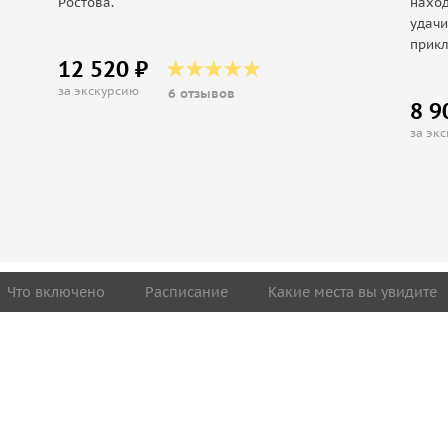
Ростова.
нахо
удачи
прик
12 520 ₽
за экскурсию
6 отзывов
8 9
за эк
Что включено
Расписание
Какие места вы увидите