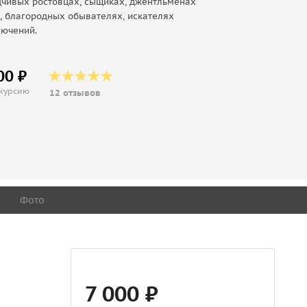
дчивых ростовцах, сыщиках, джентльменах
, благородных обывателях, искателях
лючений.
00 ₽
скурсию
12 отзывов
Фото
7 000 ₽