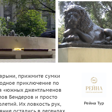
дарыни, прижмите сумки
ходное приключение по
а «южных джентльменов
апов Бендеров и просто
Рейна Тур
етий. Их ловкость рук,
яние остались в легендах