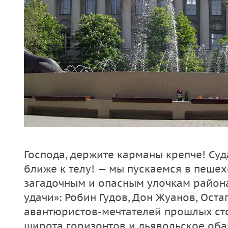
Господа, держите карманы крепче! Су
ближе к телу! — мы пускаемся в пеше
загадочным и опасным улочкам район
удачи»: Робин Гудов, Дон Жуанов, Ост
авантюристов-мечтателей прошлых стол
широта горизонтов и дьявольское оба