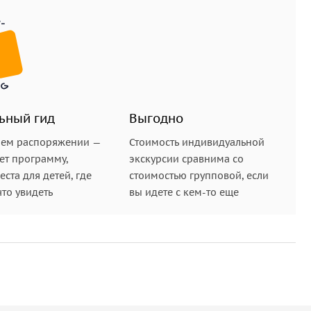
ьный гид
Выгодно
шем распоряжении —
Стоимость индивидуальной
ет программу,
экскурсии сравнима со
ста для детей, где
стоимостью групповой, если
что увидеть
вы идете с кем-то еще