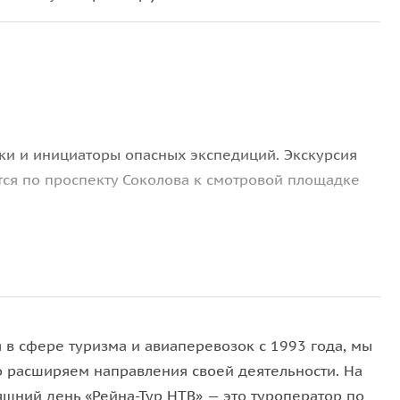
и и инициаторы опасных экспедиций. Экскурсия
тся по проспекту Соколова к смотровой площадке
оходным дворикам криминального, наполненного
ересекая фешенебельную Большую Садовую, по
 ул. Пушкинскую.
 в сфере туризма и авиаперевозок с 1993 года, мы
о расширяем направления своей деятельности. На
 погоде и удобную обувь.
яшний день «Рейна-Тур НТВ» — это туроператор по