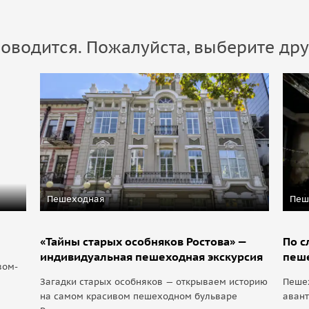
оводится. Пожалуйста, выберите дру
Пешеходная
Пеш
«Тайны старых особняков Ростова» —
По с
индивидуальная пешеходная экскурсия
пеше
вом-
Загадки старых особняков — открываем историю
Пешех
на самом красивом пешеходном бульваре
авант