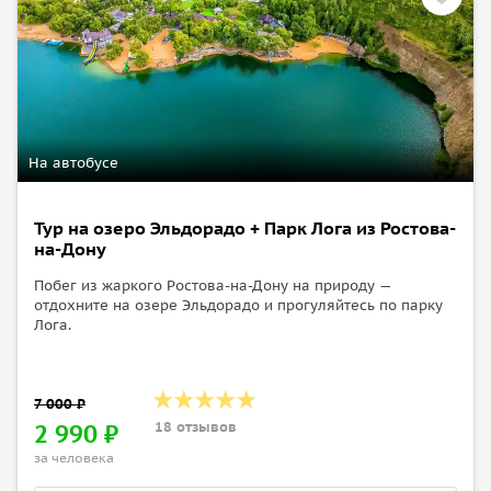
С детьми хорошо будет провести время на игровой
площадке, на аттракционах и в зоне с кривыми
зеркалами, а после этого пойти в кафе или ресторан.
На автобусе
Тур на озеро Эльдорадо + Парк Лога из Ростова-
на-Дону
Побег из жаркого Ростова-на-Дону на природу —
отдохните на озере Эльдорадо и прогуляйтесь по парку
Лога.
18 отзывов
2 990 ₽
за человека