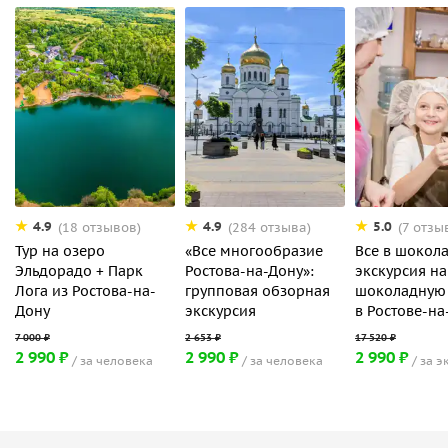
4.9
4.9
5.0
(18 отзывов)
(284 отзыва)
(7 отзы
Тур на озеро
«Все многообразие
Все в шокол
Эльдорадо + Парк
Ростова-на-Дону»:
экскурсия на
Лога из Ростова-на-
групповая обзорная
шоколадную
Дону
экскурсия
в Ростове-на
2 990 ₽
2 990 ₽
2 990 ₽
за человека
за человека
за э