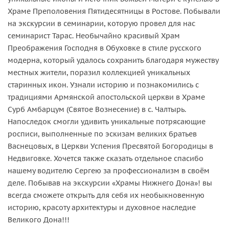
Храме Преполовения Пятидесятницы в Ростове. Побывали
на экскурсии в семинарии, которую провел для нас
семинарист Тарас. Необычайно красивый Храм
Преображения Господня в Обуховке в стиле русского
модерна, который удалось сохранить благодаря мужеству
местных жители, поразил коллекцией уникальных
17 520 ₽
старинных икон. Узнали историю и познакомились с
традициями Армянской апостольской церкви в Храме
Сурб Амбарцум (Святое Вознесение) в с. Чалтырь.
Напоследок смогли удивить уникальные потрясающие
росписи, выполненные по эскизам великих братьев
Васнецовых, в Церкви Успения Пресвятой Богородицы в
Недвиговке. Хочется также сказать отдельное спасибо
нашему водителю Сергею за профессионализм в своём
деле. Побывав на экскурсии «Храмы Нижнего Дона»! вы
всегда сможете открыть для себя их необыкновенную
историю, красоту архитектуры и духовное наследие
Великого Дона!!!