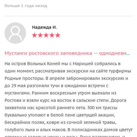
больше 1 года назад
Надежда И.
Мустанги ростовского заповедника — однодневный тур на остров Вольных Коней
​​​​​​​На остров Вольных Коней мы с Маришей собрались в
один момент, рассматривая экскурсии на сайте турфирмы
Родные просторы. В апреле забронировали экскурсию и
до 29 мая разгоняли тучи в ожидании встречи с
мустангами. Ранним воскресным утром выехали из
Ростова и взяли курс на восток в сальские степи. Дорога
захватила нас красотой раннего лета. 300 км трассы
буквально утопают в белой пене цветущей акации,
бескрайних полях, ковре из сочной зеленой травы,
голубого льна и алых маков. В полисадниках домов цветут
огромные садовые ирисы и розы. Душа развернулась и