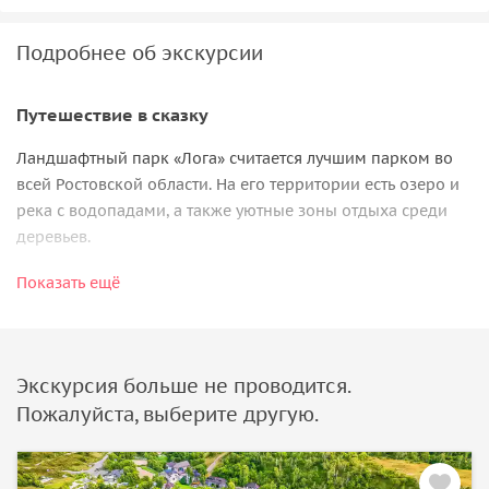
Подробнее об экскурсии
Путешествие в сказку
Ландшафтный парк «Лога» считается лучшим парком во
всей Ростовской области. На его территории есть озеро и
река с водопадами, а также уютные зоны отдыха среди
деревьев.
Мастера работают в кузнечной и столярной мастерской,
Показать ещё
создают витражи и художественную роспись. Вы увидите
созданные ими вручную дома, скульптуры, мосты и
крепостную стену.
Экскурсия больше не проводится.
В зоне с мангалами можно устроить пикник, а в
зверинце
Пожалуйста, выберите другую.
«Птичий двор»
— понаблюдать за птицами и животными,
которых тут более 50 видов.