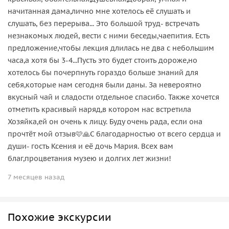
начитанная дама,лично мне хотелось её слушать и
слушать, без перерыва... Это большой труд- встречать
незнакомых людей, вести с ними беседы,чаепития. Есть
предложение,чтобы лекция длилась не два с небольшим
часа,а хотя бы 3-4...Пусть это будет стоить дороже,но
хотелось бы почерпнуть гораздо больше знаний для
себя,которые нам сегодня были даны. За невероятно
вкусный чай и сладости отдельное спасибо. Также хочется
отметить красивый наряд,в котором нас встретила
Хозяйка,ей он очень к лицу. Буду очень рада, если она
прочтёт мой отзыв🩷🙏С благодарностью от всего сердца и
души- гость Ксения и её дочь Мария. Всех вам
благ,процветания музею и долгих лет жизни!
7 месяцев назад
Похожие экскурсии