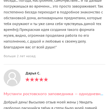
беседа... погода, настроение, самочувствие... и ты дальше
погружаешься во времени... это просто завораживает. Так
постепенно беседа переходит в подробное знакомство с
обстановкой дома, антикварными предметами, которые
тебя окружают и ты уже сама себя чувствуешь дамой тех
времён)) Прекрасная идея создания такого формата
музея, видно, огромная проделана работа по его
наполнению, с душой и любовью к своему делу.
Благодарим вас от всей души!"
больше 2 лет назад
Дарья С.
Мустанги ростовского заповедника — однодневный тур на остров Вольных Коней
​​​​​​​Добрый день! Высылаю отзыв моей жены ) Увидеть
свободно пасущийся табун в степи было моей давней