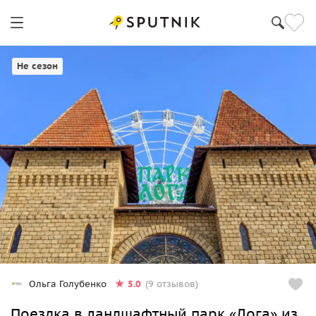
Ростов-на-Дону
Не сезон
5.0
Ольга Голубенко
(9 отзывов)
Поездка в ландшафтный парк «Лога» из