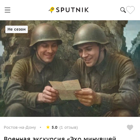
Ростов-на-Дону
Не сезон
Ростов-на-Дону
5.0
(1 отзыв)
Военная экскурсия «Эхо минувшей