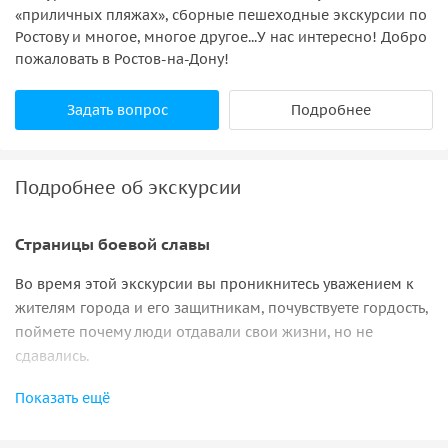
«приличных пляжах», сборные пешеходные экскурсии по
Ростову и многое, многое другое...У нас интересно! Добро
пожаловать в Ростов-на-Дону!
Задать вопрос
Подробнее
Подробнее об экскурсии
Страницы боевой славы
Во время этой экскурсии вы проникнитесь уважением к
жителям города и его защитникам, почувствуете гордость,
поймете почему люди отдавали свои жизни, но не
сдавались.
Узнаете как жил город во время оккупации.
Показать ещё
Посетите самые важные места, поймете что за каждым