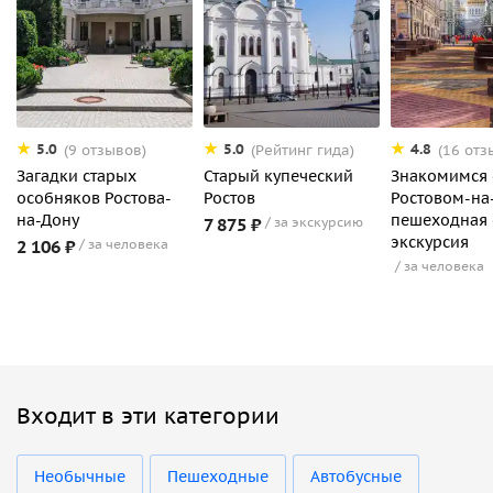
5.0
5.0
4.8
(9 отзывов)
(Рейтинг гида)
(16 отз
Загадки старых
Старый купеческий
Знакомимся 
особняков Ростова-
Ростов
Ростовом-на
на-Дону
пешеходная 
7 875 ₽
за экскурсию
экскурсия
2 106 ₽
за человека
за человека
Входит в эти категории
Необычные
Пешеходные
Автобусные