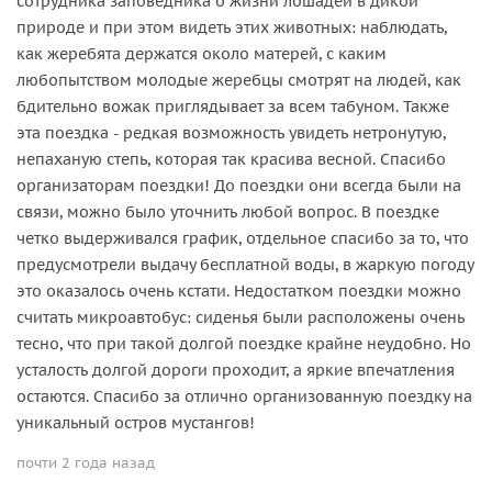
сотрудника заповедника о жизни лошадей в дикой
природе и при этом видеть этих животных: наблюдать,
как жеребята держатся около матерей, с каким
любопытством молодые жеребцы смотрят на людей, как
бдительно вожак приглядывает за всем табуном. Также
эта поездка - редкая возможность увидеть нетронутую,
непаханую степь, которая так красива весной. Спасибо
организаторам поездки! До поездки они всегда были на
связи, можно было уточнить любой вопрос. В поездке
четко выдерживался график, отдельное спасибо за то, что
предусмотрели выдачу бесплатной воды, в жаркую погоду
это оказалось очень кстати. Недостатком поездки можно
считать микроавтобус: сиденья были расположены очень
тесно, что при такой долгой поездке крайне неудобно. Но
усталость долгой дороги проходит, а яркие впечатления
остаются. Спасибо за отлично организованную поездку на
уникальный остров мустангов!
почти 2 года назад