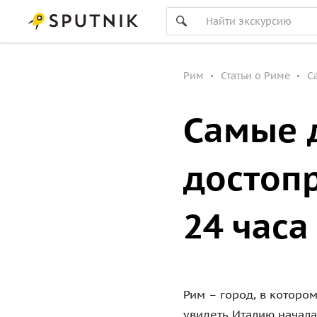
Рим
Статьи о Риме
С
Самые 
достоп
24 часа
Рим – город, в котором
увидеть Италию начала