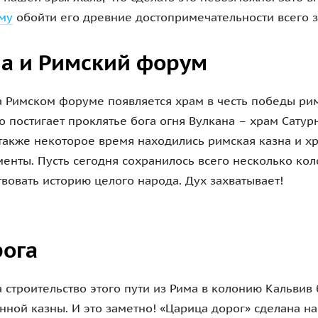
му
обойти его древние достопримечательности всего за
а и Римский форум
а Римском форуме появляется храм в честь победы ри
о постигает проклятье бога огня Вулкана – храм Сатур
ь также некоторое время находились римская казна и 
енты. Пусть сегодня сохранилось всего несколько кол
твовать историю целого народа. Дух захватывает!
рога
а строительство этого пути из Рима в колонию Кальвив
нной казны. И это заметно! «Царица дорог» сделана на