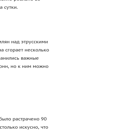
 сутки.
млян над этрусскими
на сгорает несколько
хранились важные
онн, но к ним можно
 было растрачено 90
столько искусно, что