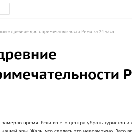
амые древние достопримечательности Рима за 24 часа
древние
римечательности Р
 замерло время. Если из его центра убрать туристов и
 нашей эры. Жаль, что сделать это невозможно. Зато в