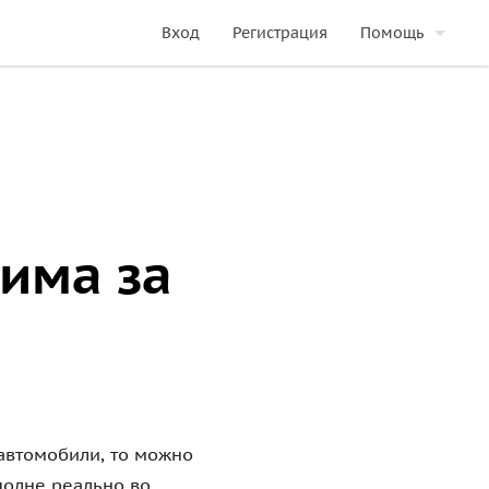
Вход
Регистрация
Помощь
има за
 автомобили, то можно
полне реально во