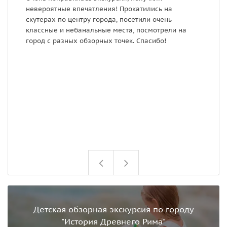
невероятные впечатления! Прокатились на
п
скутерах по центру города, посетили очень
А
классные и небанальные места, посмотрели на
с
город с разных обзорных точек. Спасибо!
и
с
Детская обзорная экскурсия по городу
"История Древнего Рима"