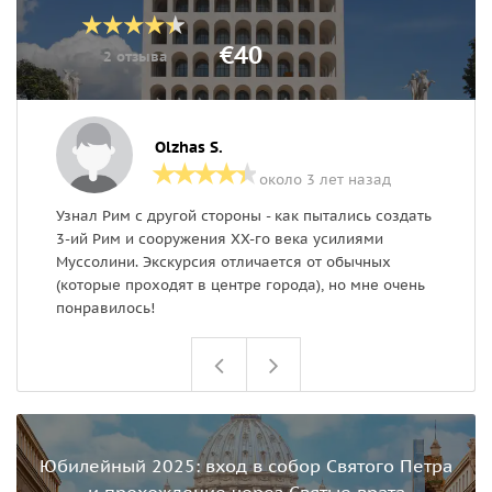
€40
2 отзыва
Olzhas S.
около 3 лет назад
Узнал Рим с другой стороны - как пытались создать
У
3-ий Рим и сооружения ХХ-го века усилиями
п
Муссолини. Экскурсия отличается от обычных
д
(которые проходят в центре города), но мне очень
понравилось!
Юбилейный 2025: вход в собор Святого Петра