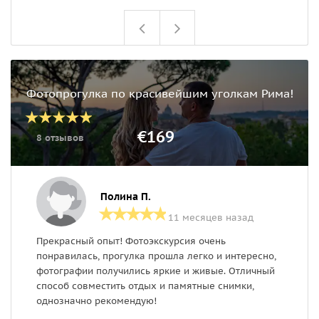
Фотопрогулка по красивейшим уголкам Рима!
€169
8 отзывов
Полина П.
11 месяцев назад
Прекрасный опыт! Фотоэкскурсия очень
А
понравилась, прогулка прошла легко и интересно,
ф
фотографии получились яркие и живые. Отличный
в
способ совместить отдых и памятные снимки,
в
однозначно рекомендую!
ф