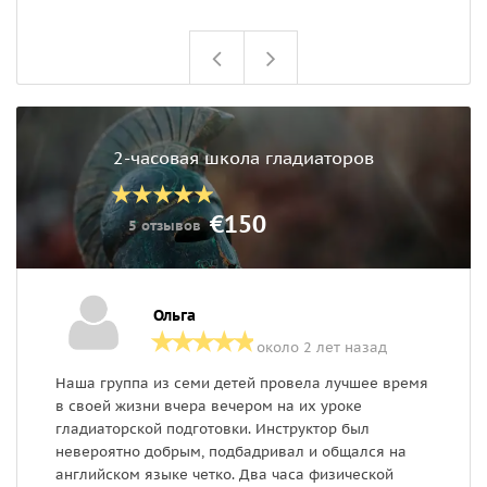
п
2-часовая школа гладиаторов
€150
5 отзывов
Ольга
около 2 лет назад
Наша группа из семи детей провела лучшее время
К
в своей жизни вчера вечером на их уроке
к
гладиаторской подготовки. Инструктор был
и
невероятно добрым, подбадривал и общался на
р
английском языке четко. Два часа физической