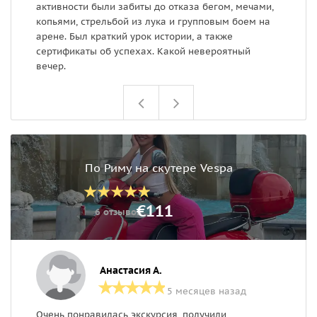
активности были забиты до отказа бегом, мечами,
копьями, стрельбой из лука и групповым боем на
арене. Был краткий урок истории, а также
сертификаты об успехах. Какой невероятный
вечер.
По Риму на скутере Vespa
€111
6 отзывов
Анастасия А.
5 месяцев назад
Очень понравилась экскурсия, получили
Э