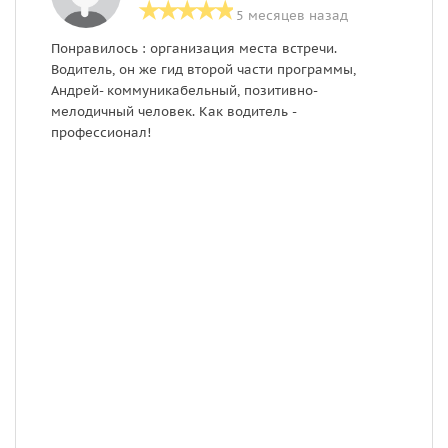
5 месяцев назад
Понравилось : организация места встречи.
П
Водитель, он же гид второй части программы,
н
Андрей- коммуникабельный, позитивно-
к
мелодичный человек. Как водитель -
профессионал!