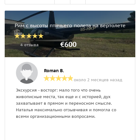
Рим с высоты птичьего полета на вертолете
€600
4 отзыва
Roman B.
около 2 месяцев назад
Экскурсия - восторг: мало того что очень
С
живописные места, так еще и с историей, дух
п
захватывает в прямом и переносном смысле.
Э
Наталья максимально отзывчивая и помогла со
с
всеми организационными вопросами.
б
о
п
в