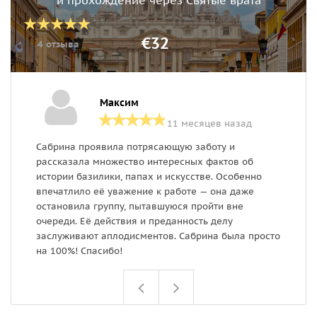
и прохождение через Святые врата
€32
4 отзыва
Максим
11 месяцев назад
Сабрина проявила потрясающую заботу и
С
рассказала множество интересных фактов об
з
истории базилики, папах и искусстве. Особенно
в
впечатлило её уважение к работе — она даже
остановила группу, пытавшуюся пройти вне
очереди. Её действия и преданность делу
заслуживают аплодисментов. Сабрина была просто
на 100%! Спасибо!