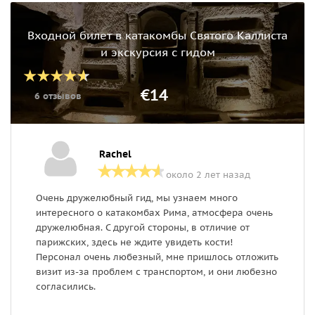
Входной билет в катакомбы Святого Каллиста
и экскурсия с гидом
€14
6 отзывов
Rachel
около 2 лет назад
Очень дружелюбный гид, мы узнаем много
Э
интересного о катакомбах Рима, атмосфера очень
Д
дружелюбная. С другой стороны, в отличие от
д
парижских, здесь не ждите увидеть кости!
П
Персонал очень любезный, мне пришлось отложить
п
визит из-за проблем с транспортом, и они любезно
Н
согласились.
п
л