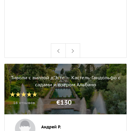
Тиволи с виллой д’Эсте — Кастель-Гандольфо с
садами и озером Альбано
€130
16 отзывов
Андрей Р.