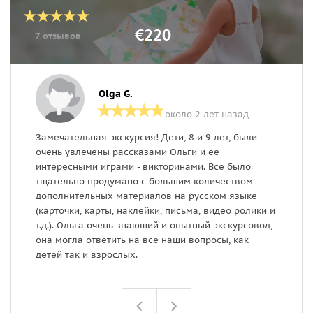
€220
7 отзывов
Olga G.
около 2 лет назад
Замечательная экскурсия! Дети, 8 и 9 лет, были
О
очень увлечены рассказами Ольги и ее
э
интересными играми - викторинами. Все было
б
тщательно продумано с большим количеством
дополнительных материалов на русском языке
(карточки, карты, наклейки, письма, видео ролики и
т.д.). Ольга очень знающий и опытный экскурсовод,
она могла ответить на все наши вопросы, как
детей так и взрослых.