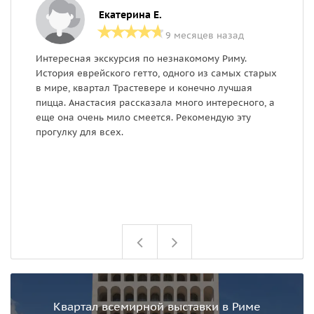
Екатерина Е.
9 месяцев назад
Интересная экскурсия по незнакомому Риму.
Э
История еврейского гетто, одного из самых старых
и
в мире, квартал Трастевере и конечно лучшая
П
пицца. Анастасия рассказала много интересного, а
Б
еще она очень мило смеется. Рекомендую эту
прогулку для всех.
Квартал всемирной выставки в Риме