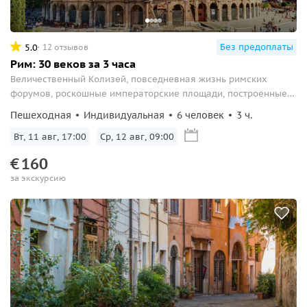
Без предоплаты
5.0
12 отзывов
Рим: 30 веков за 3 часа
Величественный Колизей, повседневная жизнь римских
форумов, роскошные императорские площади, построенные
в честь завоеваний новых территорий, и не только — в
Пешеходная
Индивидуальная
6 человек
3 ч.
программе познавательной индивидуальной экскурсии.
Вт, 11 авг, 17:00
Ср, 12 авг, 09:00
€
160
за экскурсию