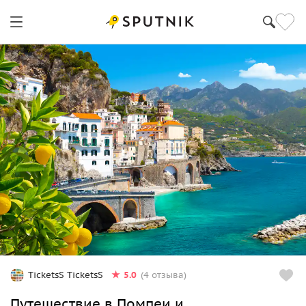
5.0
TicketsS TicketsS
(4 отзыва)
Путешествие в Помпеи и