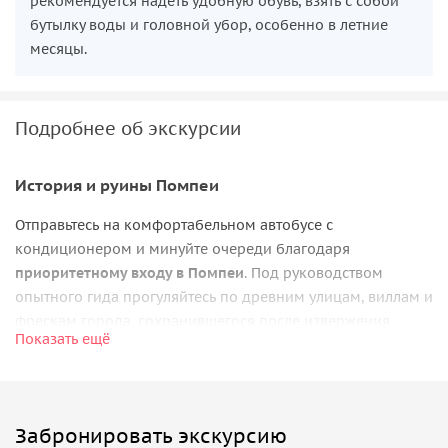
рекомендуется надеть удобную обувь, взять с собой
бутылку воды и головной убор, особенно в летние
месяцы.
Подробнее об экскурсии
История и руины Помпеи
Отправьтесь на комфортабельном автобусе с
кондиционером и минуйте очереди благодаря
приоритетному входу в Помпеи
. Под руководством
опытного гида прогуляйтесь по древним улицам, виллам и
фрескам города, сохранившегося после извержения
Показать ещё
Везувия.
Великолепие Амальфитанского побережья
После обеда насладитесь живописной прогулкой по
Забронировать экскурсию