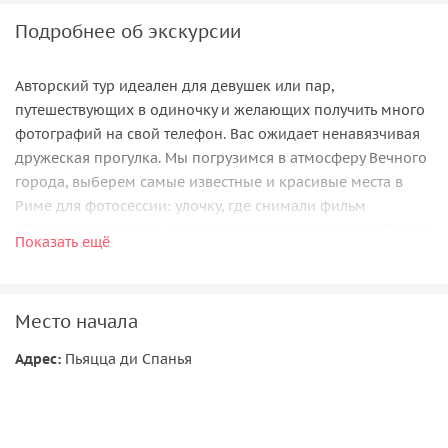
Подробнее об экскурсии
Авторский тур идеален для девушек или пар,
путешествующих в одиночку и желающих получить много
фотографий на свой телефон. Вас ожидает ненавязчивая
дружеская прогулка. Мы погрузимся в атмосферу Вечного
города, выберем самые известные и красивые места в
Риме для фотосессии: улочку, где снимали фильм
«Римские каникулы», Испанскую лестницу и фонтан Треви.
Показать ещё
Вам не только предоставится возможность
сфотографироваться перед самыми известными
локациями Рима, но и увидеть главные городские
Место начала
достопримечательности!
Адрес:
Пьяцца ди Спанья
В процессе нашей прогулки я расскажу вам о истории тех
достопримечательностей, которые мы увидим. А в
промежутках между кадрами я с удовольствием поделюсь
своим опытом жизни в Риме, поведаю о деталях быта и