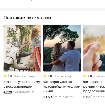
Похожие экскурсии
5.0
5.0
5.0
(Рейтинг гида)
(8 отзывов)
(1 отзы
Арт-прогулка по Риму
Фотопрогулка по
Фотосессия
с искусствоведом
красивейшим уголкам
романтическ
Рима!
предложени
€220
за экскурсию
€169
за экскурсию
€79
за экску