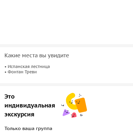
интересных аспектах жизни римлян. После экскурсии от
меня для вас небольшой подарок — мой авторский гид, в
котором будет представлен список местных баров и
ресторанов, которые любят местные жители, а также
перечень блюд, которые следует попробовать.
Какие места вы увидите
• Испанская лестница
• Фонтан Треви
Это
индивидуальная
экскурсия
Только ваша группа