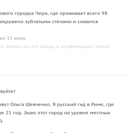
вого городка Чери, где проживает всего 98
 окружено зубчатыми стенами и славится
и 15 века.
ап, вплоть до его осады и конфискации. Замок
олепные квартиры хранят немало воспоминаний о
осмотрим его и снаружи и внутри. Изабеллы
, обратившись к лучшим художникам и скульпторам
вуйте!
риступную крепость. Сам Чезаре Борджиа пытался
ости был арестован в Неаполе. Одни женщины и слуги
вут Ольга Шевченко. Я русский гид в Риме, где
ь осады Борджиа увел свое войско, а замок
е 21 год. Знаю этот город на уровне местных
й.
 героев нашей экскурсии: Паоло Джордано Орсини и