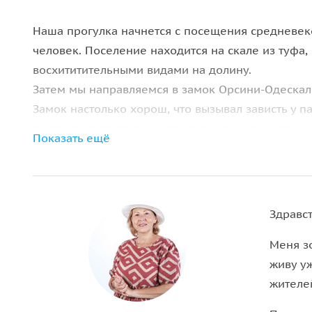
Наша прогулка начнется с посещения средневеко
человек. Поселение находится на скале из туфа,
восхититительными видами на долину.
Затем мы направляемся в замок Орсини-Одескалк
Замок настолько хорош, что вызывал зависть у п
построен в стиле раннего возрождения и велик
Показать ещё
двух славных семьях — Орсини и Одескалки. Мы 
Медичи.
Семья Орсини построила замок в конце 15 века
Здравст
позднего средневековья, превратив замок в неп
взять крепость, пользуясь тем, что хозяин креп
Меня зо
защищали свое жилище. После нескольких недел
живу уж
получил славу неприступной крепости.
жителе
Здесь развернулась история любви двух важных