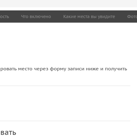
ость
Что включено
Какие места вы увидите
Фот
овать место через форму записи ниже и получить
вать