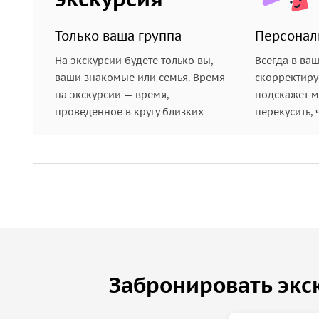
называют одним из чудес Италии. Места здесь с
вличественные очертания замка.
Только ваша группа
Персонал
• Билеты в замок Орсини-Одескалки (10€) не вход
На экскурсии будете только вы,
Всегда в ва
ваши знакомые или семья. Время
скорректиру
на экскурсии — время,
подскажет ме
проведенное в кругу близких
перекусить, 
Забронировать экс