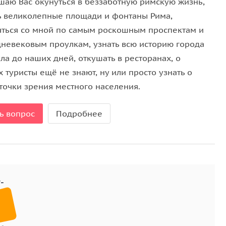
шаю Вас окунуться в беззаботную римскую жизнь,
ой жизни Изабелла умерла, что вызвало лавину
ь великолепные площади и фонтаны Рима,
о прекрасную хозяйку задушили. Основным
яться со мной по самым роскошным проспектам и
 с красавицей Викторией.
дневековым проулкам, узнать всю историю города
ла до наших дней, откушать в ресторанах, о
ала его Одескалки, который купил и коллекцию
 туристы ещё не знают, ну или просто узнать о
время объединения Италии Дон Балдуччьо поднял
точки зрения местного населения.
сками Виктора Эмануэля 2. Одескалки продолжают
тоте и порядке. Что вызывает большой интерес
ь вопрос
Подробнее
 шикарных резиденциях замка.
ческим и очень живописным озером Брачано. По
осипедные прогулки, а сам водоем заполнен
ебедей и паруса любителей виндсерфинга.
 где мы пообедаем. По желанию сам хозяин
.
озле замка Санта Севера 10 века, которые многие