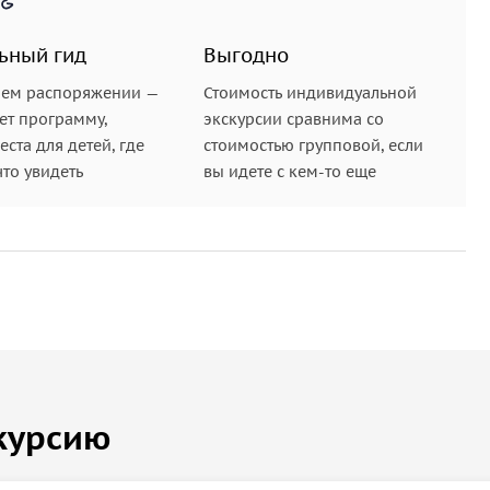
казочные, чудесный пляж, спокойное море и
ьный гид
Выгодно
ят в стоимость экскурсии.
шем распоряжении —
Стоимость индивидуальной
ет программу,
экскурсии сравнима со
ста для детей, где
стоимостью групповой, если
что увидеть
вы идете с кем-то еще
курсию