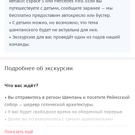
Renault Espace 5 или Mercedes Vito. Если вы
путешествуете с детьми, сообщите заранее — мы
бесплатно предоставим автокресло или бустер.
• С детьми можно, но возможно, что тема
шампанского будет не актуальна для них.
• Экскурсию для вас проведёт один из гидов нашей
команды.
Подробнее об экскурсии
Что вас ждёт?
• Вы отправитесь в регион Шампань и посетите Реймсский
собор — шедевр готической архитектуры.
• У вас будет свободное время на обеденный перерыв
• Далее вы познакомитесь с самым «шампанским»
городом в мире — Эперне, где находятся штаб-квартиры
Показать ещё
винных домов Dom Pérignon, Taittinger, Veuve Clicquot и