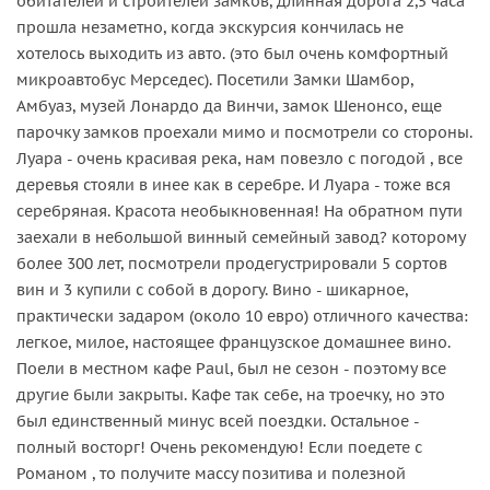
обитателей и строителей замков, длинная дорога 2,5 часа
прошла незаметно, когда экскурсия кончилась не
хотелось выходить из авто. (это был очень комфортный
микроавтобус Мерседес). Посетили Замки Шамбор,
Амбуаз, музей Лонардо да Винчи, замок Шенонсо, еще
парочку замков проехали мимо и посмотрели со стороны.
Луара - очень красивая река, нам повезло с погодой , все
деревья стояли в инее как в серебре. И Луара - тоже вся
серебряная. Красота необыкновенная! На обратном пути
заехали в небольшой винный семейный завод? которому
более 300 лет, посмотрели продегустрировали 5 сортов
вин и 3 купили с собой в дорогу. Вино - шикарное,
практически задаром (около 10 евро) отличного качества:
легкое, милое, настоящее французское домашнее вино.
Поели в местном кафе Paul, был не сезон - поэтому все
другие были закрыты. Кафе так себе, на троечку, но это
был единственный минус всей поездки. Остальное -
полный восторг! Очень рекомендую! Если поедете с
Романом , то получите массу позитива и полезной