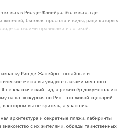
, что есть в Рио-де-Жанейро. Это место, где
 жителей, бытовая простота и виды, ради которых
городе со своими правилами и логикой.
большую фавелу Бразилии, или
Санта-Марта
—
ерх — на мототакси, маршрутке или фуникулёре, а
 ждут встречи с местными жителями, посещение
 изнанку Рио-де-Жанейро - потайные и
апоэйры и игра в футбол.
стические места вы увидите глазами местного
 Я не классический гид, а режиссёр-документалист
ому наша экскурсия по Рио - это живой сценарий
 в котором вы не зритель, а участник.
 фавелы, почему их боятся снаружи и как в них
льтуре и роли государства в жизни этих уникальных
ная архитектура и секретные пляжи, лабиринты
и знакомство с их жителями, обряды таинственных