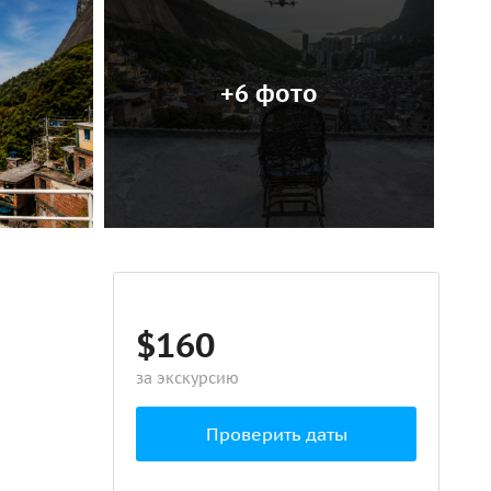
+6 фото
$160
за экскурсию
Проверить даты