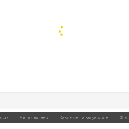
ость
Что включено
Какие места вы увидите
Фот