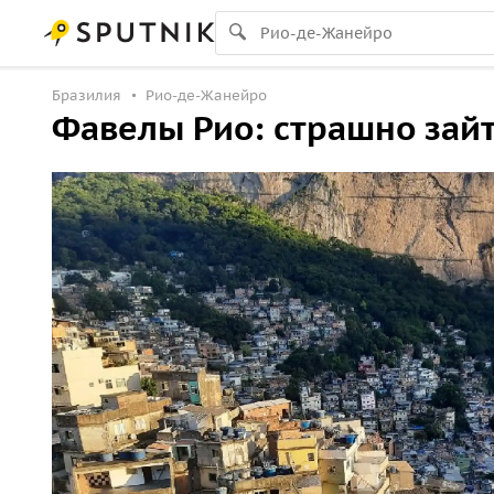
Бразилия
Рио-де-Жанейро
Фавелы Рио: страшно зайт