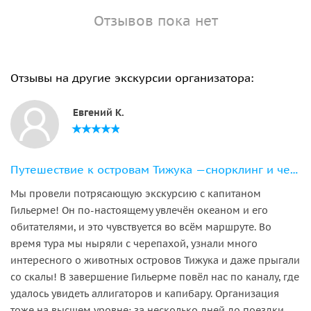
Отзывов пока нет
Отзывы на другие экскурсии организатора:
Евгений К.
Путешествие к островам Тижука —снорклинг и черепахи
Мы провели потрясающую экскурсию с капитаном
Гильерме! Он по-настоящему увлечён океаном и его
обитателями, и это чувствуется во всём маршруте. Во
время тура мы ныряли с черепахой, узнали много
интересного о животных островов Тижука и даже прыгали
со скалы! В завершение Гильерме повёл нас по каналу, где
удалось увидеть аллигаторов и капибару. Организация
тоже на высшем уровне: за несколько дней до поездки