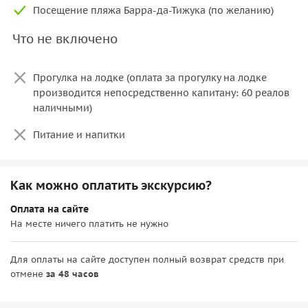
С вершины
Педра-да-Гавеа
открываются виды на реку,
Посещение пляжа Барра-да-Тижука (по желанию)
мангровые леса и живущих здесь животных. Отсюда
Что не включено
особенно заметны контрасты между дикой природой и
каменными гигантами большого города.
Прогулка на лодке (оплата за прогулку на лодке
производится непосредственно капитану: 60 реалов
наличными)
Питание и напитки
Как можно оплатить экскурсию?
Оплата на сайте
На месте ничего платить не нужно
Для оплаты на сайте доступен полный возврат средств при
отмене
за 48 часов