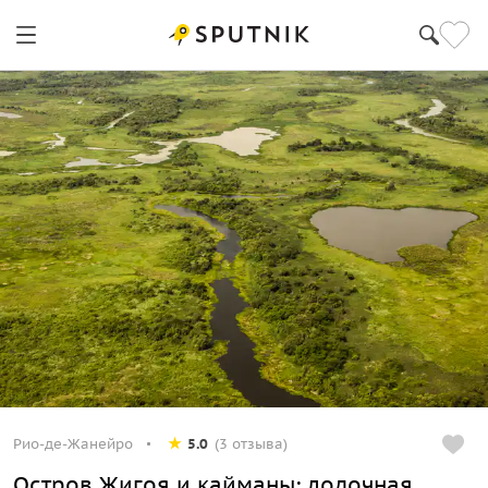
Рио-де-Жанейро
5.0
(3 отзыва)
Остров Жигоя и кайманы: лодочная