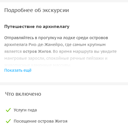
Подробнее об экскурсии
Путешествие по архипелагу
Отправляйтесь в прогулку на лодке среди островов
архипелага Рио-де-Жанейро, где самым крупным
является
остров Жигоя
. Во время маршрута вы увидите
мангровые заросли, спокойные речные пейзажи и
живописные каменные массивы.
Показать ещё
Знакомство с животными
Экосистема этого региона удивляет разнообразием. Здесь
Что включено
можно встретить
кайманов
,
капибар
и других
представителей местной фауны. Природа вокруг
полностью погружает в атмосферу настоящего пантанала.
Услуги гида
Виды с высоты
Посещение острова Жигоя