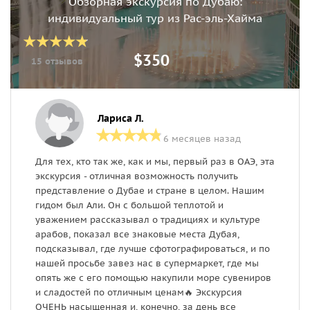
Обзорная экскурсия по Дубаю:
индивидуальный тур из Рас-эль-Хайма
$350
15 отзывов
Лариса Л.
6 месяцев назад
Для тех, кто так же, как и мы, первый раз в ОАЭ, эта
П
экскурсия - отличная возможность получить
м
представление о Дубае и стране в целом. Нашим
У
гидом был Али. Он с большой теплотой и
П
уважением рассказывал о традициях и культуре
в
арабов, показал все знаковые места Дубая,
н
подсказывал, где лучше сфотографироваться, и по
б
нашей просьбе завез нас в супермаркет, где мы
С
опять же с его помощью накупили море сувениров
ф
и сладостей по отличным ценам🔥 Экскурсия
н
ОЧЕНЬ насыщенная и, конечно, за день все
п