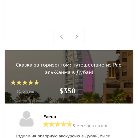
Сказка за горизонтом: путешествие из Рас-
эль-Хайма в Дубай!
$350
31 отзыв
Елена
5 месяцев назад
Ездили на обзорную экскурсию в Дубай, были
В