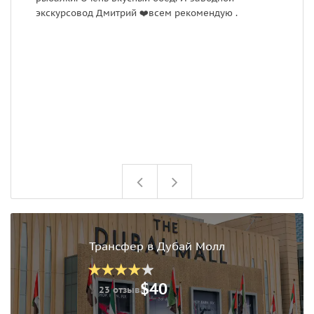
экскурсовод Дмитрий ❤️всем рекомендую .
с
з
ж
п
д
Трансфер в Дубай Молл
$40
23 отзыва