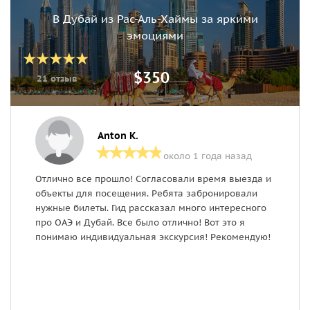
В Дубай из Рас-Аль-Хаймы за яркими
эмоциями
$350
21 отзыв
Anton K.
около 1 года назад
Отлично все прошло! Согласовали время выезда и
В
объекты для посещения. Ребята забронировали
н
нужные билеты. Гид рассказал много интересного
п
про ОАЭ и Дубай. Все было отлично! Вот это я
в
понимаю индивидуальная экскурсия! Рекомендую!