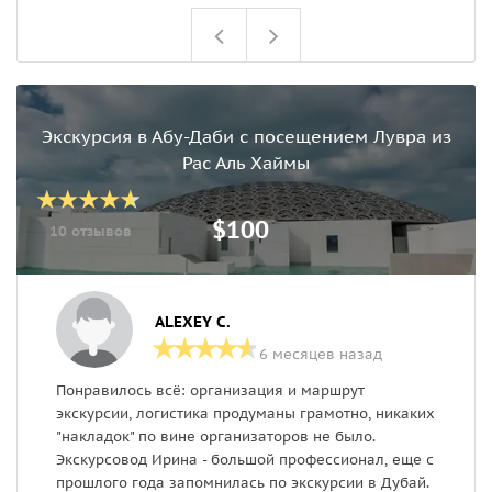
Экскурсия в Абу-Даби с посещением Лувра из
Рас Аль Хаймы
$100
10 отзывов
ALEXEY C.
6 месяцев назад
Понравилось всё: организация и маршрут
Н
экскурсии, логистика продуманы грамотно, никаких
п
"накладок" по вине организаторов не было.
э
Экскурсовод Ирина - большой профессионал, еще с
к
прошлого года запомнилась по экскурсии в Дубай.
э