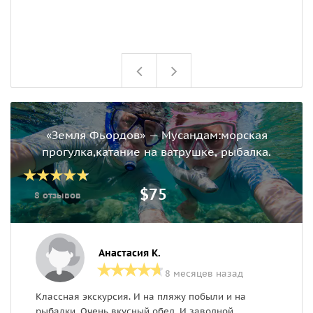
«Земля Фьордов» — Мусандам:морская
прогулка,катание на ватрушке, рыбалка.
$75
8 отзывов
Анастасия К.
8 месяцев назад
Классная экскурсия. И на пляжу побыли и на
П
рыбалки. Очень вкусный обед. И заводной
П