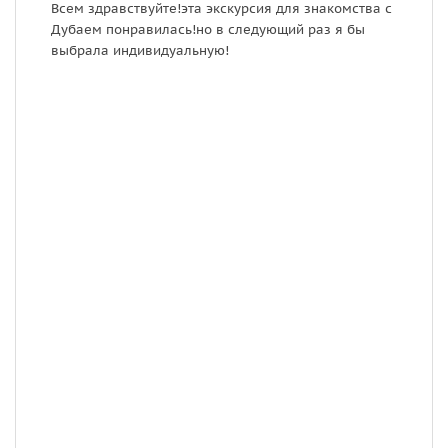
Всем здравствуйте!эта экскурсия для знакомства с
В
Дубаем понравилась!но в следующий раз я бы
и
выбрала индивидуальную!
э