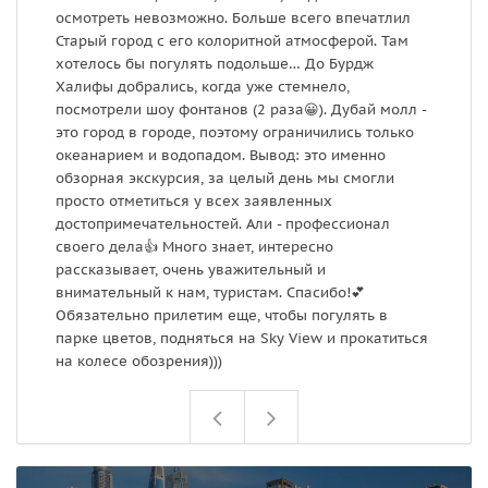
осмотреть невозможно. Больше всего впечатлил
В
Старый город с его колоритной атмосферой. Там
с
хотелось бы погулять подольше… До Бурдж
Б
Халифы добрались, когда уже стемнело,
Д
посмотрели шоу фонтанов (2 раза😀). Дубай молл -
п
это город в городе, поэтому ограничились только
П
океанарием и водопадом. Вывод: это именно
В
обзорная экскурсия, за целый день мы смогли
з
просто отметиться у всех заявленных
о
достопримечательностей. Али - профессионал
Н
своего дела👍 Много знает, интересно
я
рассказывает, очень уважительный и
о
внимательный к нам, туристам. Спасибо!💕
в
Обязательно прилетим еще, чтобы погулять в
парке цветов, подняться на Sky View и прокатиться
на колесе обозрения)))