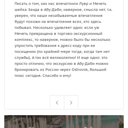
Писать о том, как нас впечатлили Лувр и Мечеть
Р
шейха Заида в Абу-Даби, наверное, смысла нет, т.к.
п
уверен, что наши незабываемые впечатления
п
будут похожи на впечатления всех, кто здесь
г
побывал. Несколько удивляет одно: если уж
о
Мечеть превращена в торгово-экскурсионный
и
комплекс, то наверное, можно было бы несколько
в
упростить требования к дресс-коду при ее
В
посещении (по крайней мере тогда, когда там нет
п
службы). А так всё великолепно! И еще одно: это
э
просто отлично, что экскурсию в Абу-Даби можно
в
бронировать из России через Ostrovok, большой
е
плюс сегодня. Спасибо и ему!
и
д
п