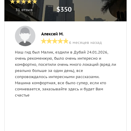
$350
31 отзыв
Алексей М.
6 месяцев назад
Наш гид был Малик, ездили в Дубай 24.01.2026,
З
очень рекоменжую, было очень интересно и
п
комфортно, посетили очень много локаций (вряд ли
в
реально больше за один день), все
и
сопровождалось интересными рассказами.
о
Машина комфортная, все было супер, если кто
сомневается, заказывайте здесь и будет Вам
счастье