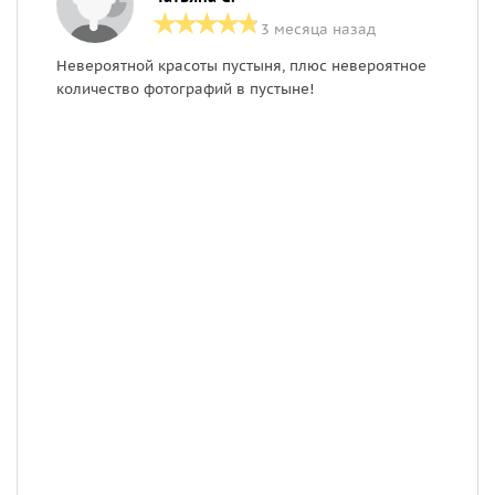
3 месяца назад
Невероятной красоты пустыня, плюс невероятное
П
количество фотографий в пустыне!
и
э
о
в
м
ш
п