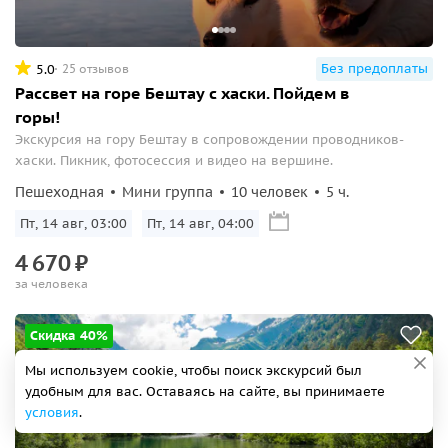
Без предоплаты
5.0
25 отзывов
Рассвет на горе Бештау с хаски. Пойдем в
горы!
Экскурсия на гору Бештау в сопровождении проводников-
хаски. Пикник, фотосессия и видео на вершине.
Пешеходная
Мини группа
10 человек
5 ч.
Пт, 14 авг, 03:00
Пт, 14 авг, 04:00
4
670
₽
за человека
Скидка 40%
Мы используем cookie, чтобы поиск экскурсий был
удобным для вас. Оставаясь на сайте, вы принимаете
условия
.