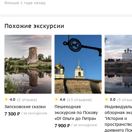
больше 1 года назад
Похожие экскурсии
4.0
4.6
5.0
(2 отзыва)
(13 отзывов)
(3 отзы
Запсковские сказки
Пешеходная
Индивидуаль
экскурсия по Пскову
обзорная эк
7 300 ₽
за экскурсию
«От Ольги до Петра»
"История и
пространств
7 900 ₽
за экскурсию
древнего Пс