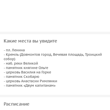
веков, и узнаете, где родина каверинских «Двух
капитанов» и что за город был такой раньше — Энск.
В рамках экскурсии вы посетите:
-пл. Ленина
— Кремль (Довмонтов город, Вечевая площадь, Троицкий
собор)
Какие места вы увидите
— наб. реки Великой
— памятник княгине Ольге
- пл. Ленина
- Кремль (Довмонтов город, Вечевая площадь, Троицкий
— церковь Василия на Горке
собор)
— памятник Скобарю
- наб. реки Великой
— церковь Анастасии Римлянки
- памятник княгине Ольге
- церковь Василия на Горке
— памятник «Двум капитанам».
- памятник Скобарю
- церковь Анастасии Римлянки
- памятник «Двум капитанам»
Расписание