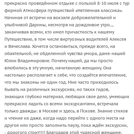
прекрасно проведённом отдыхе с пользой 8-10 июля с тур
фирмой Атмосфера путешествий «Нетленная классика».
Начиная от встречи на вокзале доброжелательной и
улыбчивой Дарины, несмотря на дождливое утро...,
заканчивая всеми, кто имел причастность к нашему
Путешествию, в том числе виртуозных водителей Алексея
и Вячеслава. Хочется остановиться, прежде всего, на
обаятельной, не обделенной чувства умора, даме-нашей
Юлии Владимировне. Почему нашей, да мы просто
влюбились в эту умную, начитанную женщину. Она
настолько располагает к себе, что создаётся впечатление,
что мы знакомы не один год. Мне часто приходилось
бывать на различных экскурсиях, но таких гидов,
знающих глубоко материал, любящих свое дело, умеющих
прекрасно ладить со всеми экскурсантами, встречала
только дважды: в Москве и здесь, в Пскове. Знание стихов
и чтение их даже, когда надо перейти с одного места на
другое или просто заполнить паузу, пока ждём экскурсии,
- дорогого стоит!!!! Благодаря этой чудесной женщине,