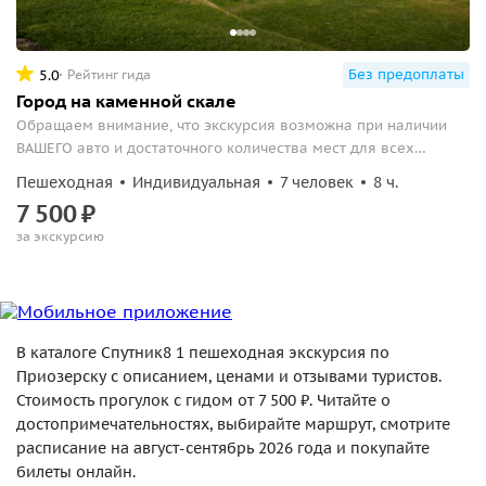
Без предоплаты
5.0
Рейтинг гида
Город на каменной скале
Обращаем внимание, что экскурсия возможна при наличии
ВАШЕГО авто и достаточного количества мест для всех
участников...
Пешеходная
Индивидуальная
7 человек
8 ч.
7
500
₽
за экскурсию
В каталоге Спутник8 1 пешеходная экскурсия по
Приозерску с описанием, ценами и отзывами туристов.
Стоимость прогулок с гидом от 7 500 ₽. Читайте о
достопримечательностях, выбирайте маршрут, смотрите
расписание на август-сентябрь 2026 года и покупайте
билеты онлайн.