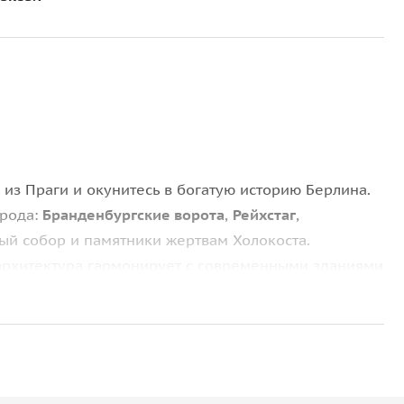
из Праги и окунитесь в богатую историю Берлина.
орода:
Бранденбургские ворота
,
Рейхстаг
,
ый собор и памятники жертвам Холокоста.
 архитектура гармонирует с современными зданиями
 продолжается по зоопарку, западной и восточной
, увидите площадь Александра, Музейный остров и