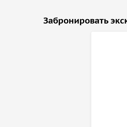
мемориалы, а также сможете сделать фотографии
Бранденбургские ворота. Особое внимание удел
Забронировать экс
медведя на гербе города.
Свободное время и возвращение
После насыщенной прогулки у вас будет
трёхчас
осмотра, прогулок и фотографий. Возвращение в
возможность насладиться всеми впечатлениями 
Германии.