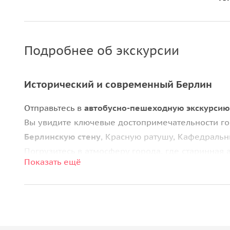
Подробнее об экскурсии
Исторический и современный Берлин
Отправьтесь в
автобусно-пешеходную экскурсию
Вы увидите ключевые достопримечательности г
Берлинскую стену
, Красную ратушу, Кафедральн
Погрузитесь в атмосферу города, где старинная
Показать ещё
и культурными объектами.
Маршрут и впечатления
Экскурсия начинается на
Потсдамской площади
и
части города. Вы пройдёте по
Унтер-ден-Линден