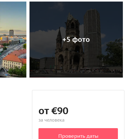
+5 фото
от €90
за человека
Проверить даты