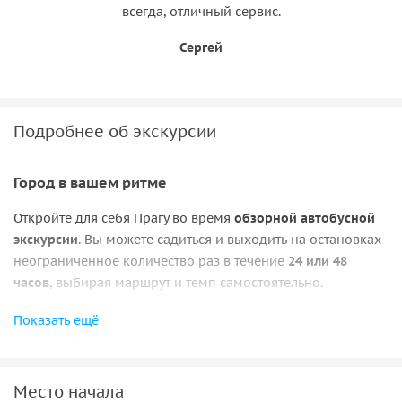
всегда, отличный сервис.
Сергей
Подробнее об экскурсии
Город в вашем ритме
Откройте для себя Прагу во время
обзорной автобусной
экскурсии
. Вы можете садиться и выходить на остановках
неограниченное количество раз в течение
24 или 48
часов
, выбирая маршрут и темп самостоятельно.
Во время поездки гид и
многоязычный аудиогид
Показать ещё
расскажут об истории и культуре города, помогая вам
лучше понять Прагу и выбрать самые интересные места
для посещения.
Место начала