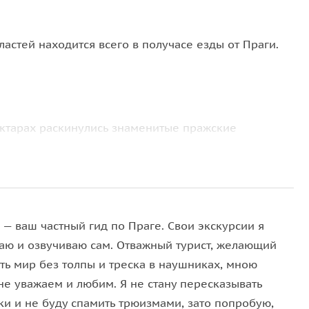
астей находится всего в получасе езды от Праги.
ектарах раскинулись знаменитые пражские
0... Проведём там часок...
Прагу и, греясь на солнышке, здесь можно
енков закупил здесь большую коллекцию вина и
высокими особами». Это означает только одно —
— ваш частный гид по Праге. Свои экскурсии я
аю и озвучиваю сам. Отважный турист, желающий
путь к Мельнику, называемому чехами городом
ть мир без толпы и треска в наушниках, мною
не уважаем и любим. Я не стану пересказывать
инаются традиции чешского виноделия.
ки и не буду спамить трюизмами, зато попробую,