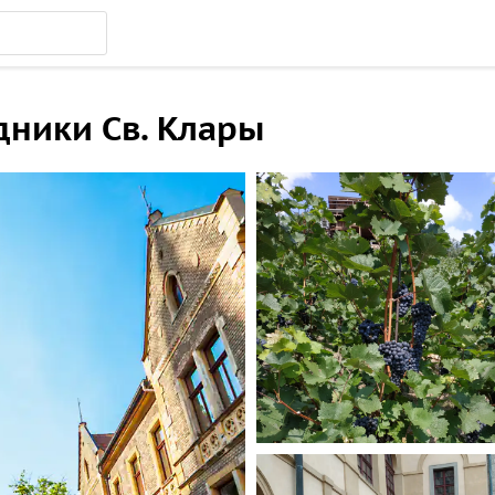
дники Cв. Клары