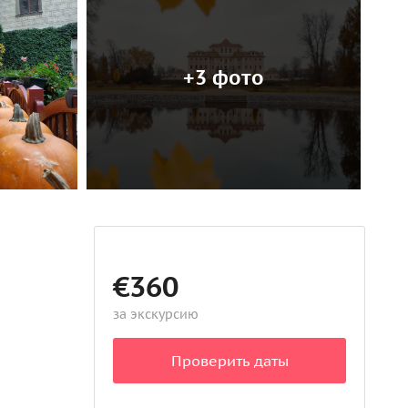
+3 фото
€360
за экскурсию
Проверить даты