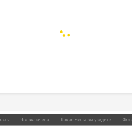
ость
Что включено
Какие места вы увидите
Фот