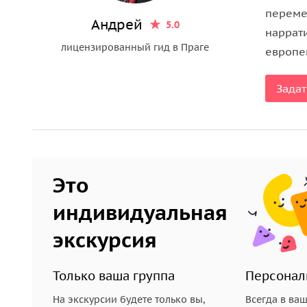
Рассказывают, якобы ещё в IX веке легендарная
переме
Андрей
5.0
Основные здешние сорта — пино-нуар и пино-гри
наррат
лицензированный гид в Праге
европе
В мельницком замке, по которому определённо с
энологи и сомелье. Все местные вина делаются 
Задат
склонах.
Проживающий здесь же князь Йиржи Лобковиц сч
крупнейшим виноделом Мельницкой области. Если
заседании Госсовета, то часто и с удовольствием
Это
После экскурсии по старинным залам и прогулк
индивидуальная
отобедать в местном ресторанчике, где заодно 
нежные вина.
экскурсия
Кстати говоря, в региональном музее часть экс
После знакомства с чешскими винами кто-то нав
Только ваша группа
Персонал
подсядет на винную...
На экскурсии будете только вы,
Всегда в ва