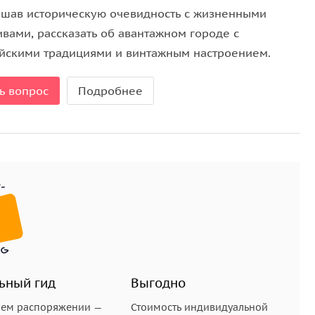
 святая Людмила привезла сюда моравскую лозу.
шав историческую очевидность с жизненными
, мюллер-тургау и синий португал.
ивами, рассказать об авантажном городе с
йскими традициями и винтажным настроением.
тоит побродить с местным гидом, есть свои
из винограда, растущего на живописных замковых
ь вопрос
Подробнее
итается одним из лучших кавистов и является
 он не топчет свой виноград и не сидит на
 селфится с гостями своего замка.
и по атмосферному городку запросто можно
и продегустировать хорошо сбалансированные
позиции посвящена истории мельницкого виноделия.
ерняка слезет с пивной иглы и основательно
ьный гид
Выгодно
шем распоряжении —
Стоимость индивидуальной