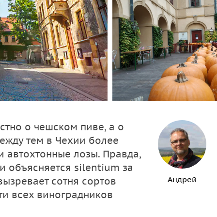
стно о чешском пиве, а о
Между тем в Чехии более
и автохтонные лозы. Правда,
и объясняется silentium за
Андрей
вызревает сотня сортов
ти всех виноградников