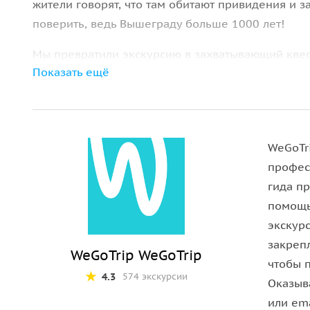
жители говорят, что там обитают привидения и
поверить, ведь Вышеграду больше 1000 лет!
Мы превратили экскурсию в захватывающий кве
Показать ещё
поможет проникнуться особой атмосферой этого 
наушники.
Подача понравится и свободным путешественни
мультфильм, который рассказывает о самой поп
WeGoTr
экскурсии!
профес
гида п
Скачивайте экскурсию и достигайте цели. Мы ве
помощь
Как проходит аудиоэкскурсия
экскур
закреп
WeGoTrip WeGoTrip
1.
После бронирования и оплаты вы получите e-m
чтобы 
экскурсии. Перейдите по ссылке и установите м
4.3
574 экскурсии
Оказыв
Store и Google Play).
или ema