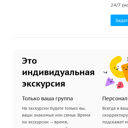
24/7 (и
3.
Зайдите в приложение, используя свой номер 
доступен аудиогид. Нажмите на кнопку «Скачать»
Задат
4.
Аудиогиды работают с использованием геолока
точке маршрута. Все истории будут включаться а
5.
Если вы купили экскурсию для нескольких чел
которые идут вместе с вами, они тоже смогут ска
Это
6.
Возьмите с собой на экскурсию наушники и па
индивидуальная
экскурсия
Только ваша группа
Персонал
На экскурсии будете только вы,
Всегда в ва
ваши знакомые или семья. Время
скорректиру
на экскурсии — время,
подскажет ме