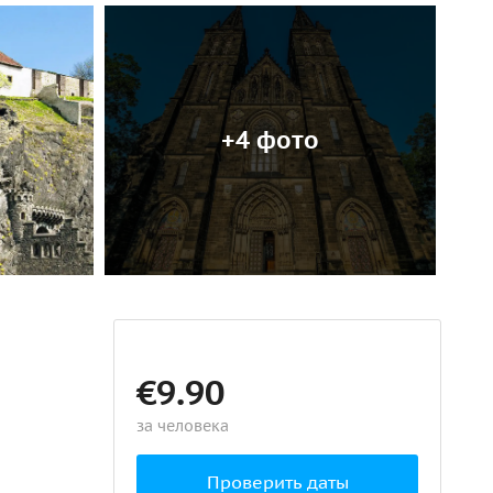
+4 фото
€9.90
за человека
Проверить даты