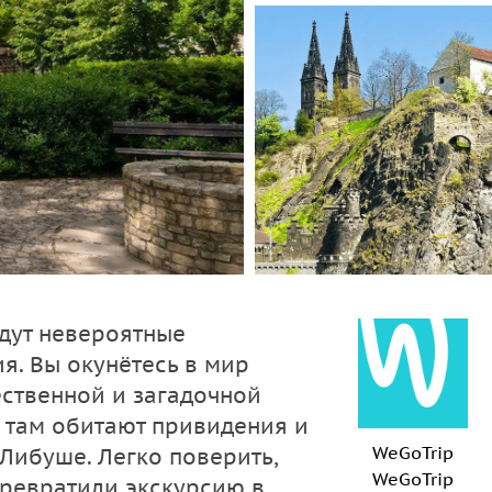
дут невероятные
я. Вы окунётесь в мир
ественной и загадочной
о там обитают привидения и
WeGoTrip
Либуше. Легко поверить,
WeGoTrip
превратили экскурсию в