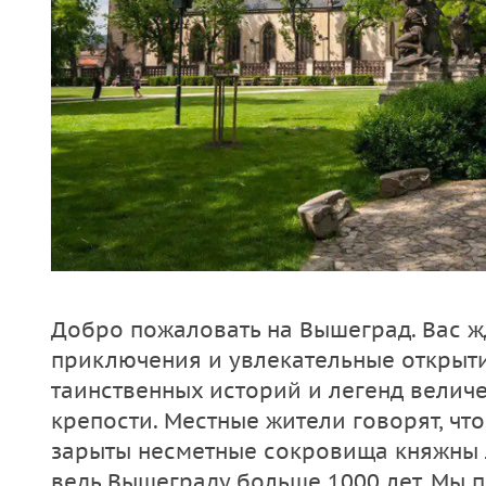
Добро пожаловать на Вышеград. Вас ж
приключения и увлекательные открыти
таинственных историй и легенд велич
крепости. Местные жители говорят, чт
зарыты несметные сокровища княжны 
ведь Вышеграду больше 1000 лет. Мы 