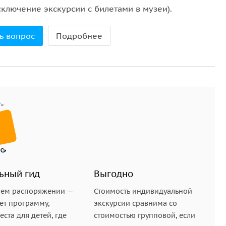
сключение экскурсии с билетами в музеи).
телефона. Во вкладке «Покупки» вам будут
, чтобы загрузить аудиоэкскурсию на телефон.
ь вопрос
Подробнее
ции: экскурсия начнётся автоматически в первой
втоматически в нужных местах.
овек, перешлите сообщение со ссылкой людям,
чать аудиогид.
уэрбэнк (внешний аккумулятор для телефона).
ьный гид
Выгодно
шем распоряжении —
Стоимость индивидуальной
ет программу,
экскурсии сравнима со
ста для детей, где
стоимостью групповой, если