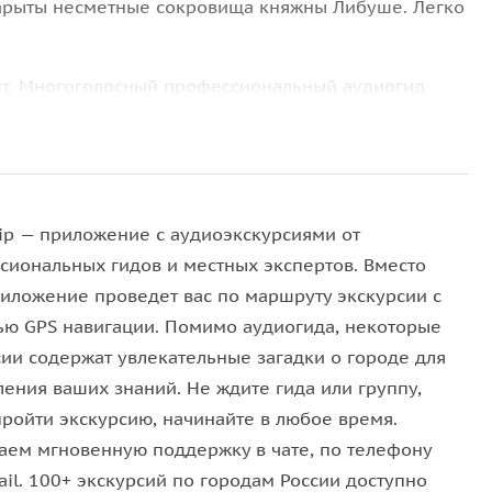
 зарыты несметные сокровища княжны Либуше. Легко
ст. Многоголосный профессиональный аудиогид
места и узнать его секреты. Обязательно возьмите
кам, и небольшим группам. Уникальный
улярной легенде Вышеграда есть только в нашей
ip — приложение с аудиоэкскурсиями от
сиональных гидов и местных экспертов. Вместо
риложение проведет вас по маршруту экскурсии с
рим в вас, дорогие путешественники!
ю GPS навигации. Помимо аудиогида, некоторые
сии содержат увлекательные загадки о городе для
ления ваших знаний. Не ждите гида или группу,
ail и СМС со ссылкой на скачивание приложения и
пройти экскурсию, начинайте в любое время.
обильное приложение WeGoTrip (доступно в App
аем мгновенную поддержку в чате, по телефону
il. 100+ экскурсий по городам России доступно