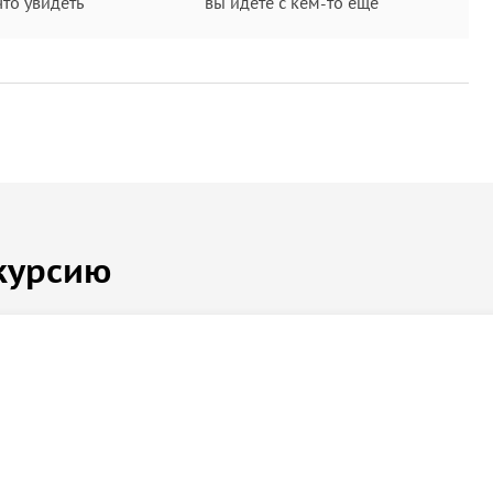
что увидеть
вы идете с кем-то еще
курсию