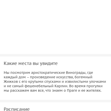
даже деревья.
Если посещение кладбища не кажется вам
жизнеутверждающим, тогда начнем на Вацлавской
площади, встретимся «под хвостом» памятника Вацлаву. В
районе Винограды, которые сравнивают с Парижем или
лондонским Нотинг-Хиллом, мы увидим самый
необычный католический костел, который похож на что
угодно, но только не на церковь.
Какие места вы увидите
Мы посмотрим аристократические Винограды, где
каждый дом – произведение искусства, богемный
Жижков с его крутыми спусками и извилистыми улочками
и не самый фешенебельный Карлин. Во время прогулки
мы расскажем вам все, что знаем о Праге и ее жителях.
Расписание