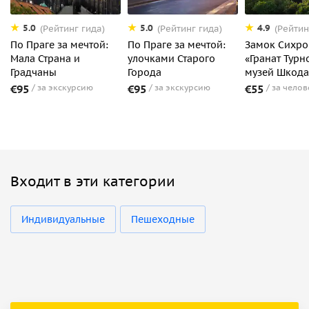
5.0
5.0
4.9
(Рейтинг гида)
(Рейтинг гида)
(Рейтин
По Праге за мечтой:
По Праге за мечтой:
Замок Сихро
Мала Страна и
улочками Старого
«Гранат Турн
Градчаны
Города
музей Шкода
€95
за экскурсию
€95
за экскурсию
€55
за челов
Входит в эти категории
Индивидуальные
Пешеходные