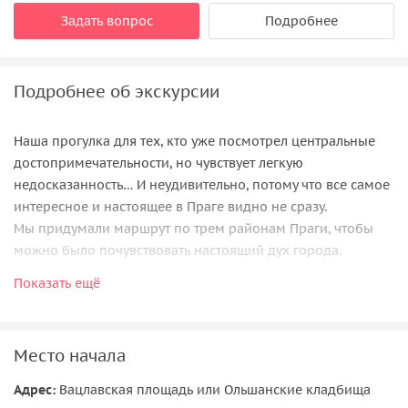
Задать вопрос
Подробнее
Подробнее об экскурсии
Наша прогулка для тех, кто уже посмотрел центральные
достопримечательности, но чувствует легкую
недосказанность… И неудивительно, потому что все самое
интересное и настоящее в Праге видно не сразу.
Мы придумали маршрут по трем районам Праги, чтобы
можно было почувствовать настоящий дух города.
Показать ещё
У нас есть два варианта, где начать прогулку. Можно
встретиться у станции метро Flora (напротив торгового
центра Flora), где мы заглянем на старейшую часть
Ольшанского кладбища. Место мистически-красивое,
Место начала
затянутое плющом, который густым, вечно-зеленым
Адрес:
Вацлавская площадь или Ольшанские кладбища
ковром покрывает старинные склепы, оплетает ограду и