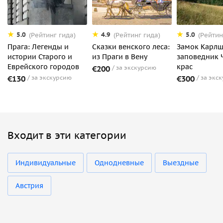
5.0
4.9
5.0
(Рейтинг гида)
(Рейтинг гида)
(Рейтин
Прага: Легенды и
Сказки венского леса:
Замок Карлш
истории Старого и
из Праги в Вену
заповедник 
Еврейского городов
крас
€200
за экскурсию
€130
за экскурсию
€300
за экс
Входит в эти категории
Индивидуальные
Однодневные
Выездные
Австрия