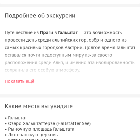
Подробнее об экскурсии
Путешествие из
Праги
в
Гальштат
— это возможность
провести день среди альпийских гор, озёр и одного из
самых красивых городков Австрии. Долгое время Гальштат
оставался почти недоступным миру из-за своего
расположения среди Альп, и именно эта изолированность
сохранила его особую атмосферу.
Показать ещё
Во время экскурсии вы увидите знаменитый приозёрный
город, окружённый горами и зеркальной гладью
озера
Хальштаттерзе (Hallstätter See)
. Здесь узкие улочки,
старинные дома и маленькие площади соседствуют с
Какие места вы увидите
пейзажами, которые давно стали символом австрийских
• Гальштат
Альп.
• Озеро Хальштаттерзе (Hallstätter See)
• Рыночную площадь Гальштата
Гальштат известен не только своими видами, но и древней
• Лютеранскую церковь
историей. Соль здесь добывали ещё за 5 тысяч лет до