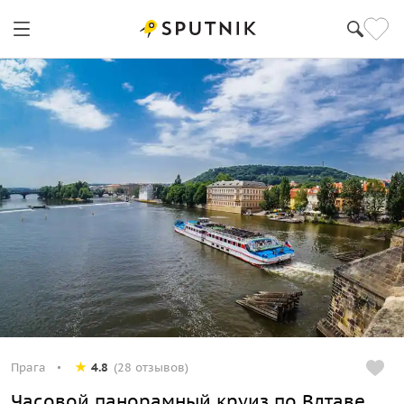
Прага
4.8
(28 отзывов)
Часовой панорамный круиз по Влтаве