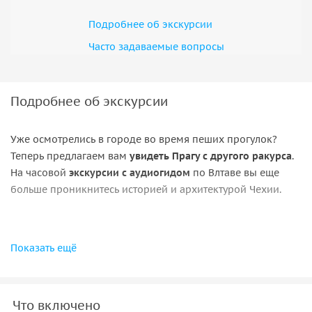
Подробнее об экскурсии
Часто задаваемые вопросы
Подробнее об экскурсии
Уже осмотрелись в городе во время пеших прогулок?
Теперь предлагаем вам
увидеть Прагу с другого ракурса
.
На часовой
экскурсии с аудиогидом
по Влтаве вы еще
больше проникнитесь историей и архитектурой Чехии.
Маршрут
:
Показать ещё
Сразу же вам откроется удачный вид на визитную
карточку города —
Карлов Мост
. Около него
Что включено
собираются стаи белоснежных лебедей.