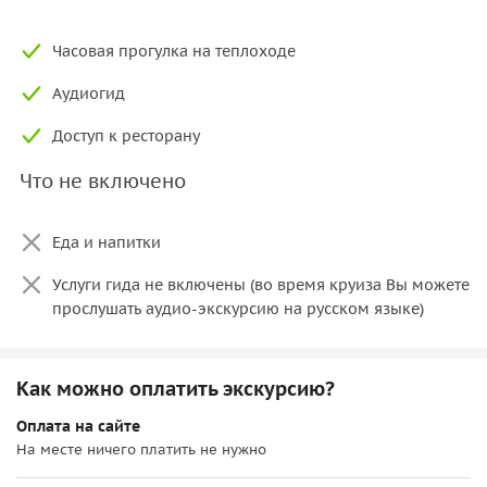
С одного берега вы увидите покоряющий сердца
Пражский Град
с
собором Святого Вита
,
остров
Часовая прогулка на теплоходе
Кампа
, известный как пражская Венеция,
холм
Аудиогид
Петершин
с его смотровой башней, местной
Эйфелевой башней.
Доступ к ресторану
На другом берегу вам предстанет вам предстанет
отливающий золотом
Национальный театр
и
музей
Что не включено
Бедржиха Сметаны
— известного чешского
композитора. В ходе прогулки вы сможете сделать
Еда и напитки
прекрасные памятные снимки города без туристов
на фоне архитектурных построек.
Услуги гида не включены (во время круиза Вы можете
прослушать аудио-экскурсию на русском языке)
Внимание! Данная экскурсия проводится при наборе
группы от 4 человек. В случае не набора группы — вам
будет предложена другая дата или другая экскурсия.
Как можно оплатить экскурсию?
Оплата на сайте
На месте ничего платить не нужно