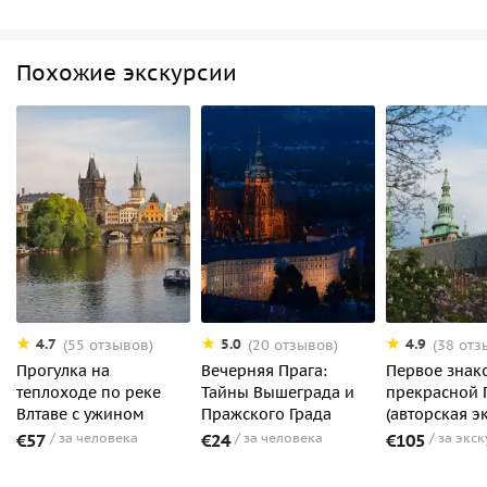
Похожие экскурсии
4.7
5.0
4.9
(55 отзывов)
(20 отзывов)
(38 отз
Прогулка на
Вечерняя Прага:
Первое знак
теплоходе по реке
Тайны Вышеграда и
прекрасной 
Влтаве с ужином
Пражского Града
(авторская э
€57
за человека
€24
за человека
€105
за экс