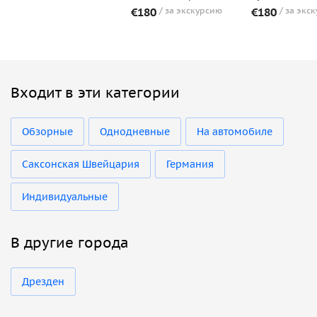
€180
за экскурсию
€180
за экс
Входит в эти категории
Обзорные
Однодневные
На автомобиле
Саксонская Швейцария
Германия
Индивидуальные
В другие города
Дрезден