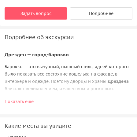
Задать вопрос
Подробнее
Подробнее об экскурсии
Дрезден — город-барокко
Барокко — это вычурный, пышный стиль, идеей которого
было показать все состояние кошелька на фасаде, в
интерьере и одежде. Поэтому дворцы и храмы
Дрездена
блистают великолепием, изяществом и роскошью.
Барокко — время изысканных манер, прекрасных
Показать ещё
туалетов и придворных интриг, где тремя составляющими
были любовь, политика и деньги. Знаете ли вы историю
курфюрста Августа Сильного — большого друга Петра I — и
Какие места вы увидите
очаровательной мадам Козель? Он настолько сильно