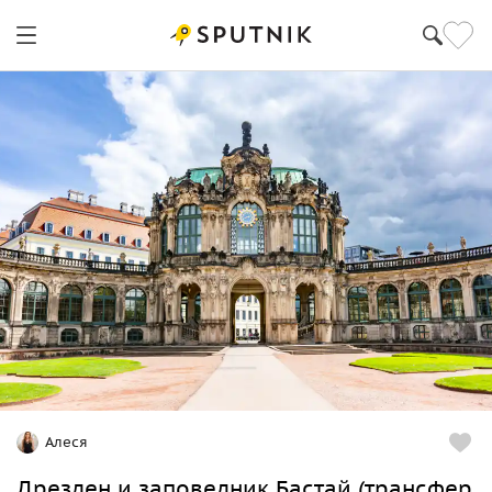
Алеся
Дрезден и заповедник Бастай (трансфер