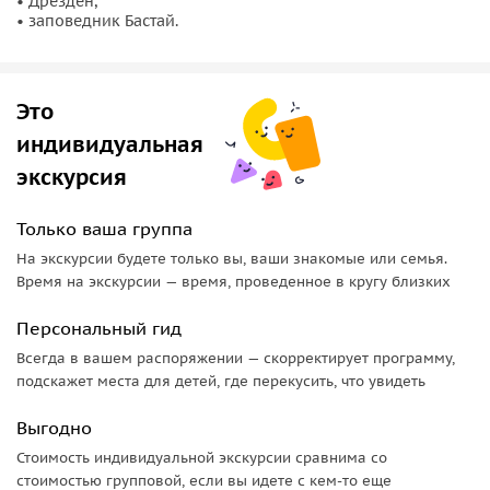
любил Анну, что, обманувшись в ее чувствах, приказал
• Дрезден,
• заповедник Бастай.
посадить свою возлюбленную в тюрьму, где она провела
целых 49 лет! И величавый Дрезден, и его занимательные
истории вы узнаете на обзорной экскурсии по городу.
Это
И, конечно же, обязательно нужно побывать в
Галерее
индивидуальная
Старых Мастеров
и своими глазами увидеть шедевр всех
экскурсия
времен и народов — «Сикстинскую Мадонну», полотна
Дюрера, Рубенса, коллекцию мейсоновского фарфора,
Дрезденскую золотую сокровищницу. Также Дрезден вас
Только ваша группа
порадует прекрасным шоппингом.
На экскурсии будете только вы, ваши знакомые или семья.
Время на экскурсии — время, проведенное в кругу близких
А поедем мы туда через
заповедник Бастай
, в котором
слились воедино творения рук человека и природы —
Персональный гид
скальный мост, раскинувшийся между могучими горами
Всегда в вашем распоряжении — скорректирует программу,
Саксонской Швейцарии.
подскажет места для детей, где перекусить, что увидеть
Выгодно
Стоимость индивидуальной экскурсии сравнима со
стоимостью групповой, если вы идете с кем-то еще