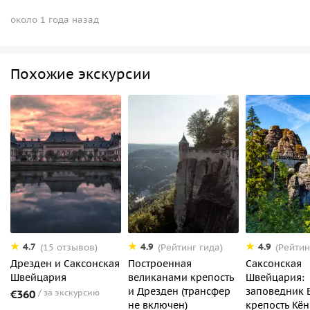
около 1 года назад
Похожие экскурсии
4.7
4.9
4.9
(15 отзывов)
(Рейтинг гида)
(Рейтин
Дрезден и Саксонская
Построенная
Саксонская
Швейцария
великанами крепость
Швейцария:
и Дрезден (трансфер
заповедник Б
€360
за экскурсию
не включен)
крепость Кё