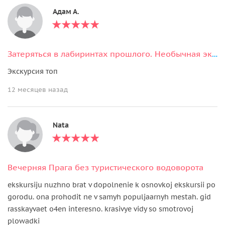
Адам А.
Затеряться в лабиринтах прошлого. Необычная экскурсия по Пражскому Граду
Экскурсия топ
12 месяцев назад
Nata
Вечерняя Прага без туристического водоворота
ekskursiju nuzhno brat v dopolnenie k osnovkoj ekskursii po
gorodu. ona prohodit ne v samyh populjaarnyh mestah. gid
rasskayvaet o4en interesno. krasivye vidy so smotrovoj
plowadki