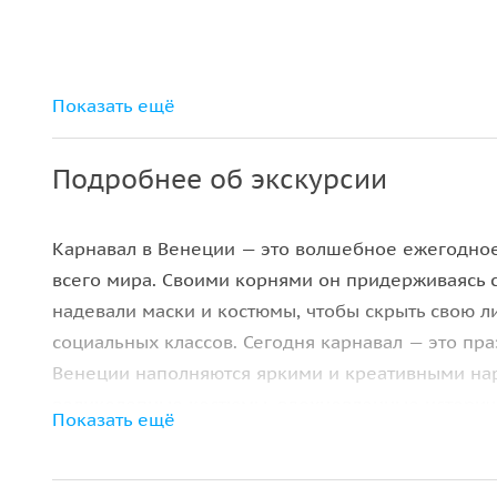
Показать ещё
Подробнее об экскурсии
Карнавал в Венеции — это волшебное ежегодное 
всего мира. Своими корнями он придерживаясь 
надевали маски и костюмы, чтобы скрыть свою л
социальных классов. Сегодня карнавал — это пра
Венеции наполняются яркими и креативными нар
великолепные костюмы, вдохновленные историче
Показать ещё
мероприятиях, таких как конкурсы красоты и шес
вы участником карнавала или просто наблюдател