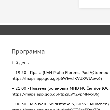
Программа
1-й день
– 19:30 - Прага (UAN Praha Florenc, Pod Výtopnou 
https://maps.app.goo.gl/p6WEvciKVUXWtAew6)
– 21:00 - Пльзень (остановка MHD NC Černice (OC 
https://maps.app.goo.gl/PtpZjL9YZvpMNyxB6)
– 00:30 - Мюнхен (Seidlstraße 3, 80335 München)
https://maps.app.goo.gl/wNmjzYCTSza3DgaT9)