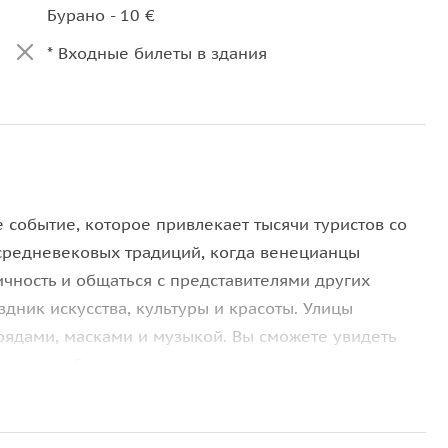
Бурано - 10 €
* Входные билеты в здания
* Обеды и ужины
* Туристическая страховка
событие, которое привлекает тысячи туристов со
средневековых традиций, когда венецианцы
ичность и общаться с представителями других
здник искусства, культуры и красоты. Улицы
ядами, масками и музыкой. Вы сможете увидеть
скими образами, и участвовать в различных
твия по городу. Независимо от того, являетесь ли
ем, вы окунетесь в атмосферу загадочности и