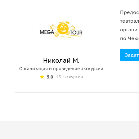
веселья, которую предлагает Венеция.
Предос
театра
органи
по Чехи
Задат
Николай М.
Организация и проведение экскурсий
5.0
43 экскурсии